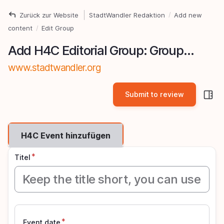
Direkt
Zurück zur Website
StadtWandler Redaktion
Add new
Pfadnavigation
zum
content
Edit Group
Inhalt
Add H4C Editorial Group: Group node (Event)
www.stadtwandler.org
S
si
pa
H4C Event hinzufügen
Titel
Event date