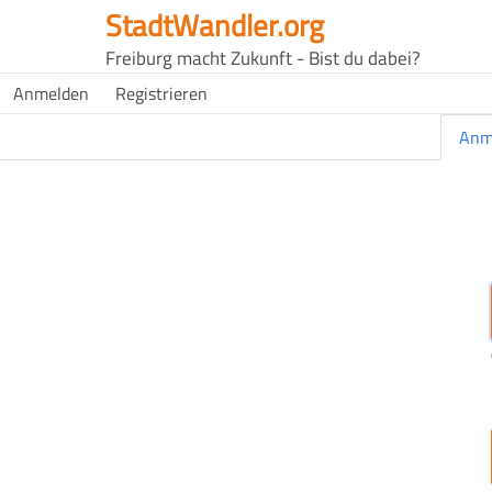
Direkt
StadtWandler.org
zum
H4C
Freiburg macht Zukunft - Bist du dabei?
Inhalt
Main
H4C
Anmelden
Registrieren
USER
menu
MENU
Primäre Reiter
Anm