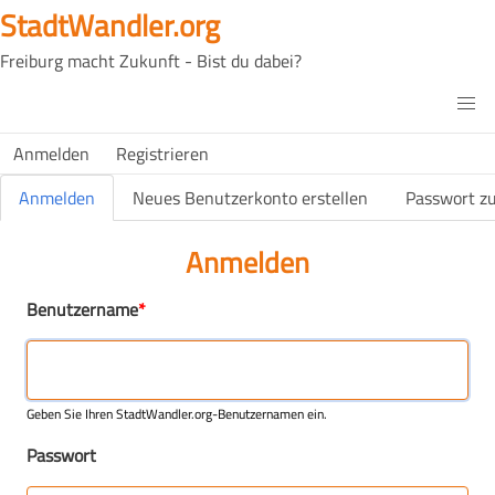
Direkt
StadtWandler.org
zum
Freiburg macht Zukunft - Bist du dabei?
Inhalt
H4C
Main
H4C
Anmelden
Registrieren
USER
menu
MENU
Primäre Reiter
Anmelden
Neues Benutzerkonto erstellen
Passwort z
(aktiver Reiter)
Anmelden
Benutzername
Geben Sie Ihren StadtWandler.org-Benutzernamen ein.
Passwort