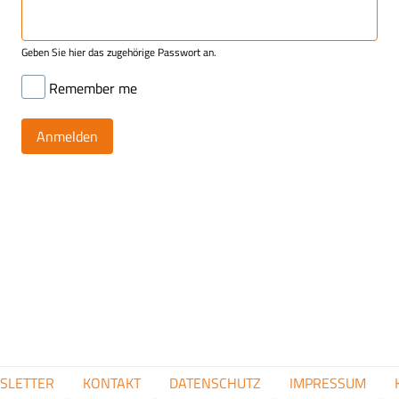
Geben Sie hier das zugehörige Passwort an.
Remember me
FUSSZEILENMENÜ
SLETTER
KONTAKT
DATENSCHUTZ
IMPRESSUM