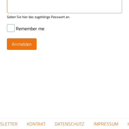
Geben Sie hier das zugehörige Passwort an.
Remember me
FUSSZEILENMENÜ
SLETTER
KONTAKT
DATENSCHUTZ
IMPRESSUM