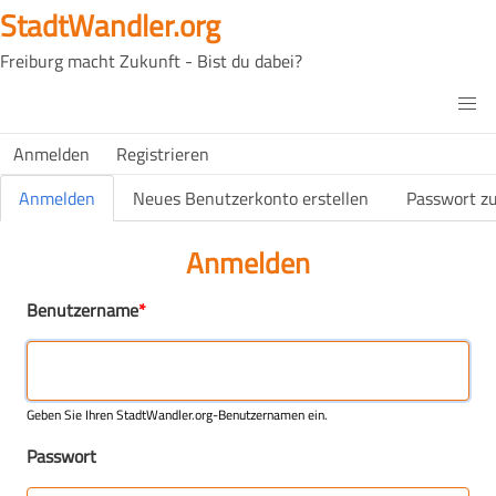
Direkt
StadtWandler.org
zum
Freiburg macht Zukunft - Bist du dabei?
Inhalt
H4C
Main
H4C
Anmelden
Registrieren
USER
menu
MENU
Primäre Reiter
Anmelden
Neues Benutzerkonto erstellen
Passwort z
(aktiver Reiter)
Anmelden
Benutzername
Geben Sie Ihren StadtWandler.org-Benutzernamen ein.
Passwort