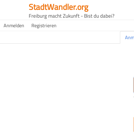
Direkt
StadtWandler.org
zum
H4C
Freiburg macht Zukunft - Bist du dabei?
Inhalt
Main
H4C
Anmelden
Registrieren
USER
menu
MENU
Primäre Reiter
Anm