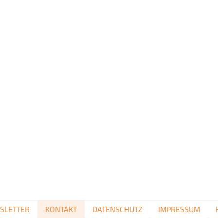
n
t
FOOTER
SLETTER
KONTAKT
DATENSCHUTZ
IMPRESSUM
MENU