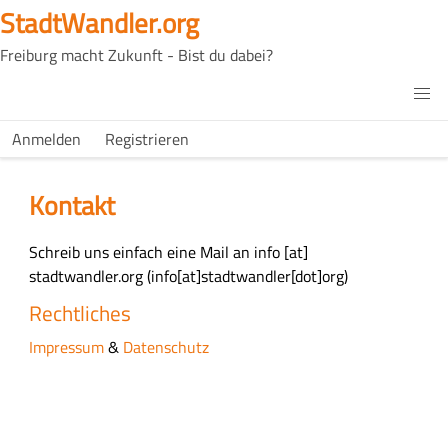
Skip
StadtWandler.org
to
Freiburg macht Zukunft - Bist du dabei?
main
content
H4C
Main
H4C
Anmelden
Registrieren
USER
menu
MENU
Kontakt
M
Schreib uns einfach eine Mail an
info
[at]
a
stadtwandler.org
(info[at]stadtwandler[dot]org)
i
Rechtliches
n
Impressum
&
Datenschutz
c
o
n
t
e