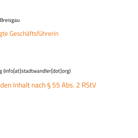
 Breisgau
gte Geschäftsführerin
g
(info[at]stadtwandler[dot]org)
 den Inhalt nach § 55 Abs. 2 RStV