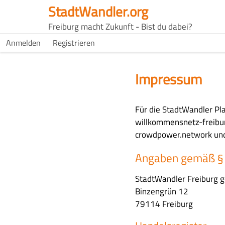
Direkt
StadtWandler.org
zum
H4C
Freiburg macht Zukunft - Bist du dabei?
Inhalt
Main
H4C
Anmelden
Registrieren
USER
menu
MENU
Impressum
H
Für die StadtWandler Pl
a
willkommensnetz-freibu
u
crowdpower.network und 
p
Angaben gemäß §
t
-
StadtWandler Freiburg 
I
Binzengrün 12
n
79114 Freiburg
h
a