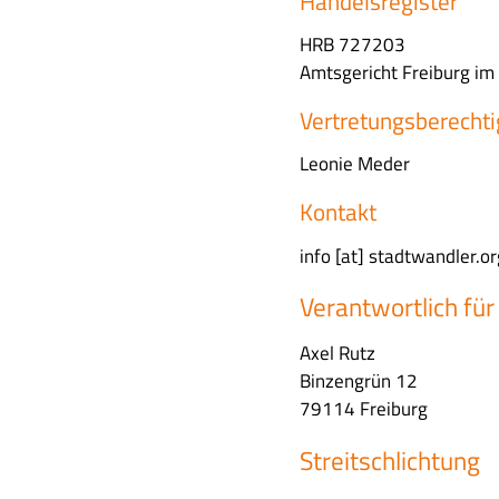
Handelsregister
l
HRB 727203
t
Amtsgericht Freiburg im
s
f
Vertretungsberechti
e
l
Leonie Meder
d
Kontakt
info
[at]
stadtwandler.or
Verantwortlich für
Axel Rutz
Binzengrün 12
79114 Freiburg
Streitschlichtung