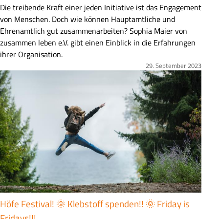
Z
Die treibende Kraft einer jeden Initiative ist das Engagement
u
von Menschen. Doch wie können Hauptamtliche und
s
Ehrenamtlich gut zusammenarbeiten? Sophia Maier von
a
zusammen leben e.V. gibt einen Einblick in die Erfahrungen
m
ihrer Organisation.
m
29. September 2023
Bild
e
n
f
a
s
s
u
n
g
Höfe Festival! 🌞 Klebstoff spenden!! 🌞 Friday is
Fridays!!!