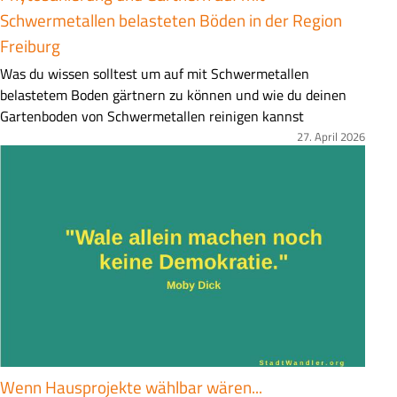
Schwermetallen belasteten Böden in der Region
Freiburg
Z
Was du wissen solltest um auf mit Schwermetallen
u
belastetem Boden gärtnern zu können und wie du deinen
s
Gartenboden von Schwermetallen reinigen kannst
a
27. April 2026
Bild
m
m
e
n
f
a
s
s
u
n
g
Wenn Hausprojekte wählbar wären...