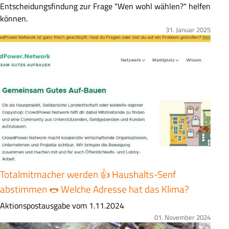
s
Entscheidungsfindung zur Frage "Wen wohl wählen?" helfen
a
können.
m
31. Januar 2025
Bild
m
e
n
f
a
s
s
u
n
g
Totalmitmacher werden 👍 Haushalts-Senf
abstimmen 🌭 Welche Adresse hat das Klima?
Z
Aktionspostausgabe vom 1.11.2024
u
01. November 2024
Bild