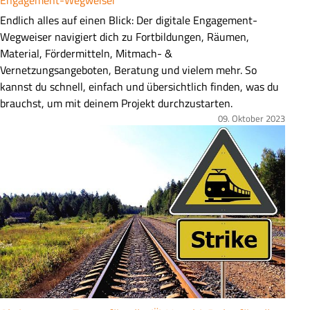
Z
Endlich alles auf einen Blick: Der digitale Engagement-
u
Wegweiser navigiert dich zu Fortbildungen, Räumen,
s
Material, Fördermitteln, Mitmach- &
a
Vernetzungsangeboten, Beratung und vielem mehr. So
m
kannst du schnell, einfach und übersichtlich finden, was du
m
brauchst, um mit deinem Projekt durchzustarten.
e
09. Oktober 2023
Bild
n
f
a
s
s
u
n
g