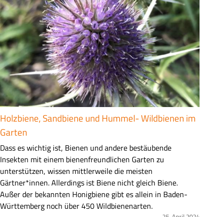
f
a
s
s
u
n
g
Holzbiene, Sandbiene und Hummel- Wildbienen im
Garten
Z
Dass es wichtig ist, Bienen und andere bestäubende
u
Insekten mit einem bienenfreundlichen Garten zu
s
unterstützen, wissen mittlerweile die meisten
a
Gärtner*innen. Allerdings ist Biene nicht gleich Biene.
m
Außer der bekannten Honigbiene gibt es allein in Baden-
m
Württemberg noch über 450 Wildbienenarten.
25. April 2024