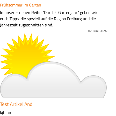
Frühsommer im Garten
Z
In unserer neuen Reihe "Durch's Gartenjahr" geben wir
u
euch Tipps, die speziell auf die Region Freiburg und die
s
Jahreszeit zugeschnitten sind.
a
02. Juni 2024
Bild
m
m
e
n
f
a
s
s
u
n
g
Test Artikel Andi
Z
kjhlhn