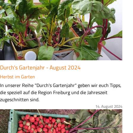
e
n
f
a
s
s
u
n
g
Durch's Gartenjahr - August 2024
Herbst im Garten
Z
In unserer Reihe "Durch's Gartenjahr" geben wir euch Tipps,
u
die speziell auf die Region Freiburg und die Jahreszeit
s
zugeschnitten sind.
a
14. August 2024
Bild
m
m
e