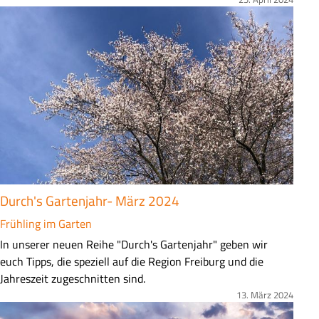
e
Bild
n
f
a
s
s
u
n
g
Durch's Gartenjahr- März 2024
Frühling im Garten
Z
In unserer neuen Reihe "Durch's Gartenjahr" geben wir
u
euch Tipps, die speziell auf die Region Freiburg und die
s
Jahreszeit zugeschnitten sind.
a
13. März 2024
Bild
m