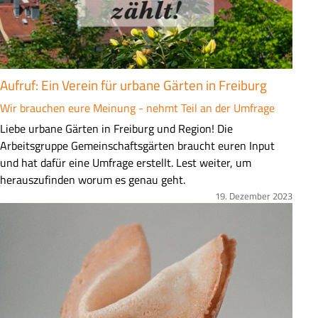
s
s
u
n
g
Aufruf: Ein Verein für urbane Gärten in Freiburg
Wir brauchen eure Meinung - nehmt Teil an der Umfrage
Z
Liebe urbane Gärten in Freiburg und Region! Die
u
Arbeitsgruppe Gemeinschaftsgärten braucht euren Input
s
und hat dafür eine Umfrage erstellt. Lest weiter, um
a
herauszufinden worum es genau geht.
m
19. Dezember 2023
Bild
m
e
n
f
a
s
s