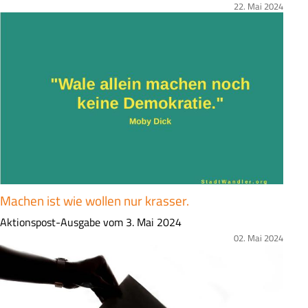
u
22. Mai 2024
Bild
s
a
m
m
e
n
f
a
s
s
u
Machen ist wie wollen nur krasser.
n
g
Z
Aktionspost-Ausgabe vom 3. Mai 2024
u
02. Mai 2024
Bild
s
a
m
m