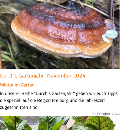
s
a
m
m
e
n
f
a
s
s
u
Durch's Gartenjahr- November 2024
n
g
Winter im Garten
Z
In unserer Reihe "Durch's Gartenjahr" geben wir euch Tipps,
u
die speziell auf die Region Freiburg und die Jahreszeit
s
zugeschnitten sind.
a
30. Oktober 2024
Bild
m
m