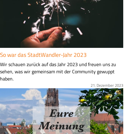
s
u
n
g
So war das StadtWandler-Jahr 2023
Z
Wir schauen zurück auf das Jahr 2023 und freuen uns zu
u
sehen, was wir gemeinsam mit der Community gewuppt
s
haben.
a
21. Dezember 2023
Bild
m
m
e
n
f
a