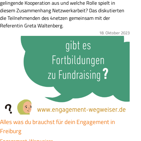
s
gelingende Kooperation aus und welche Rolle spielt in
a
diesem Zusammenhang Netzwerkarbeit? Das diskutierten
m
die Teilnehmenden des 4netzen gemeinsam mit der
m
Referentin Greta Waltenberg.
e
18. Oktober 2023
Bild
n
f
a
s
s
u
n
g
Alles was du brauchst für dein Engagement in
Freiburg
Engagement-Wegweiser