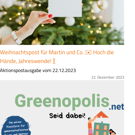
a
s
s
u
n
g
Weihnachtspost für Martin und Co. ✉️ Hoch die
Hände, Jahreswende! 🍾
Z
Aktionspostausgabe vom 22.12.2023
u
22. Dezember 2023
Bild
s
a
m
m
e
n
f