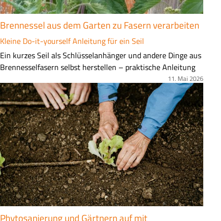
Brennessel aus dem Garten zu Fasern verarbeiten
Kleine Do-it-yourself Anleitung für ein Seil
Z
Ein kurzes Seil als Schlüsselanhänger und andere Dinge aus
u
Brennesselfasern selbst herstellen – praktische Anleitung
s
11. Mai 2026
Bild
a
m
m
e
n
f
a
s
s
u
n
Phytosanierung und Gärtnern auf mit
g