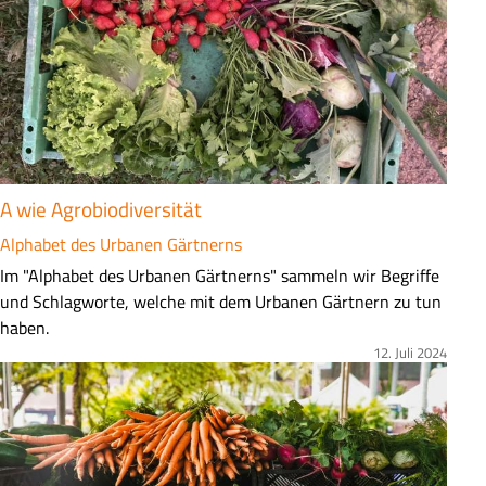
n
f
a
s
s
u
n
g
A wie Agrobiodiversität
Alphabet des Urbanen Gärtnerns
Z
Im "Alphabet des Urbanen Gärtnerns" sammeln wir Begriffe
u
und Schlagworte, welche mit dem Urbanen Gärtnern zu tun
s
haben.
a
12. Juli 2024
Bild
m
m
e
n
f