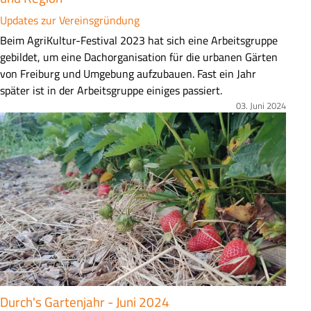
Updates zur Vereinsgründung
Z
Beim AgriKultur-Festival 2023 hat sich eine Arbeitsgruppe
u
gebildet, um eine Dachorganisation für die urbanen Gärten
s
von Freiburg und Umgebung aufzubauen. Fast ein Jahr
a
später ist in der Arbeitsgruppe einiges passiert.
m
03. Juni 2024
Bild
m
e
n
f
a
s
s
u
n
g
Durch's Gartenjahr - Juni 2024