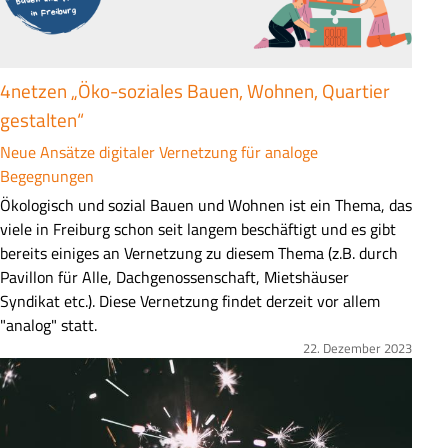
a
s
s
u
4netzen „Öko-soziales Bauen, Wohnen, Quartier
n
gestalten“
g
Neue Ansätze digitaler Vernetzung für analoge
Begegnungen
Z
Ökologisch und sozial Bauen und Wohnen ist ein Thema, das
u
viele in Freiburg schon seit langem beschäftigt und es gibt
s
bereits einiges an Vernetzung zu diesem Thema (z.B. durch
a
Pavillon für Alle, Dachgenossenschaft, Mietshäuser
m
Syndikat etc.). Diese Vernetzung findet derzeit vor allem
m
"analog" statt.
e
22. Dezember 2023
Bild
n
f
a
s