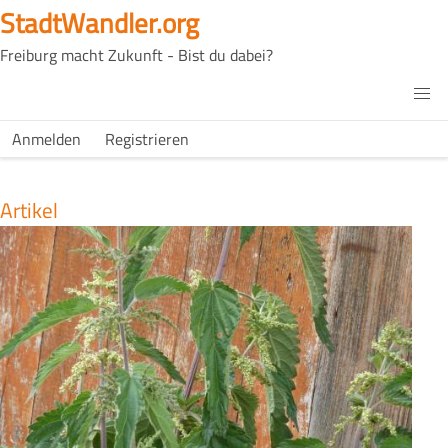
Direkt
StadtWandler.org
zum
Freiburg macht Zukunft - Bist du dabei?
Inhalt
H4C
Main
H4C
Anmelden
Registrieren
USER
menu
MENU
Artikel
Bild