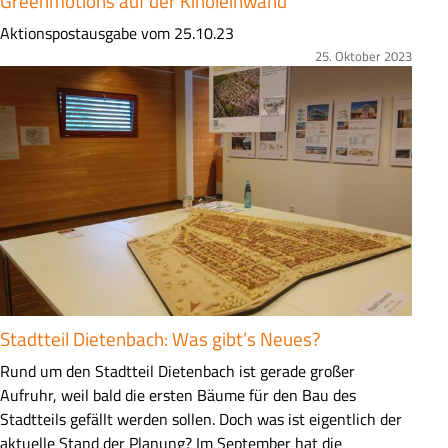
Greenmotions auf der Kinoleinwand
Z
Aktionspostausgabe vom 25.10.23
u
25. Oktober 2023
Bild
s
a
m
m
e
n
f
a
s
s
u
Stadtteil Dietenbach: Was gibt’s Neues?
n
g
Z
Rund um den Stadtteil Dietenbach ist gerade großer
u
Aufruhr, weil bald die ersten Bäume für den Bau des
s
Stadtteils gefällt werden sollen. Doch was ist eigentlich der
a
aktuelle Stand der Planung? Im September hat die