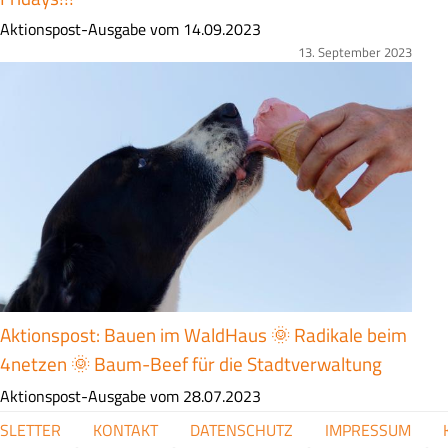
Z
Aktionspost-Ausgabe vom 14.09.2023
u
13. September 2023
Bild
s
a
m
m
e
n
f
a
s
s
u
Aktionspost: Bauen im WaldHaus 🌞 Radikale beim
n
4netzen 🌞 Baum-Beef für die Stadtverwaltung
g
Z
Aktionspost-Ausgabe vom 28.07.2023
u
28. Juli 2023
FUSSZEILENMENÜ
SLETTER
KONTAKT
DATENSCHUTZ
IMPRESSUM
Bild
s