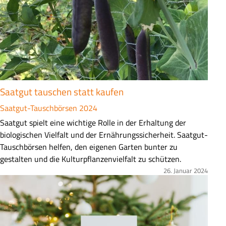
f
a
s
s
u
n
g
Saatgut tauschen statt kaufen
Saatgut-Tauschbörsen 2024
Z
Saatgut spielt eine wichtige Rolle in der Erhaltung der
u
biologischen Vielfalt und der Ernährungssicherheit. Saatgut-
s
Tauschbörsen helfen, den eigenen Garten bunter zu
a
gestalten und die Kulturpflanzenvielfalt zu schützen.
m
26. Januar 2024
Bild
m
e
n
f