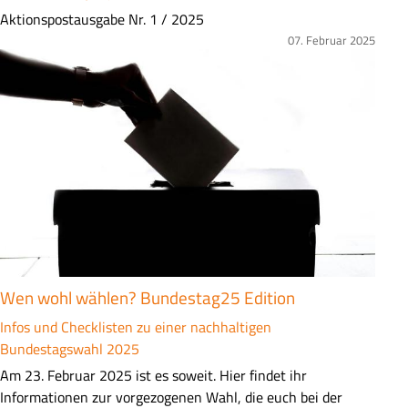
Z
Aktionspostausgabe Nr. 1 / 2025
u
07. Februar 2025
Bild
s
a
m
m
e
n
f
a
s
s
u
Wen wohl wählen? Bundestag25 Edition
n
g
Infos und Checklisten zu einer nachhaltigen
Bundestagswahl 2025
Z
Am 23. Februar 2025 ist es soweit. Hier findet ihr
u
Informationen zur vorgezogenen Wahl, die euch bei der