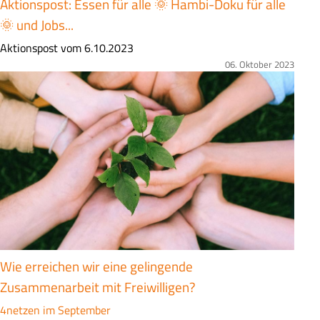
Aktionspost: Essen für alle 🌞 Hambi-Doku für alle
🌞 und Jobs...
Z
Aktionspost vom 6.10.2023
u
06. Oktober 2023
Bild
s
a
m
m
e
n
f
a
s
s
u
Wie erreichen wir eine gelingende
n
Zusammenarbeit mit Freiwilligen?
g
4netzen im September