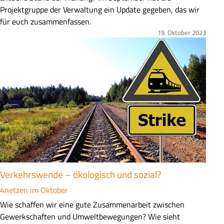
m
Projektgruppe der Verwaltung ein Update gegeben, das wir
m
für euch zusammenfassen.
e
19. Oktober 2023
Bild
n
f
a
s
s
u
n
g
Verkehrswende – ökologisch und sozial?
4netzen im Oktober
Z
Wie schaffen wir eine gute Zusammenarbeit zwischen
u
Gewerkschaften und Umweltbewegungen? Wie sieht