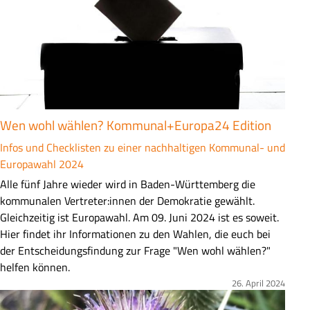
e
n
f
a
s
s
u
Wen wohl wählen? Kommunal+Europa24 Edition
n
g
Infos und Checklisten zu einer nachhaltigen Kommunal- und
Europawahl 2024
Z
Alle fünf Jahre wieder wird in Baden-Württemberg die
u
kommunalen Vertreter:innen der Demokratie gewählt.
s
Gleichzeitig ist Europawahl. Am 09. Juni 2024 ist es soweit.
a
Hier findet ihr Informationen zu den Wahlen, die euch bei
m
der Entscheidungsfindung zur Frage "Wen wohl wählen?"
m
helfen können.
e
26. April 2024
Bild
n