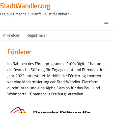
Direkt
StadtWandler.org
zum
Freiburg macht Zukunft - Bist du dabei?
Inhalt
H4C
Main
H4C
Anmelden
Registrieren
USER
menu
MENU
Förderer
H
Im Rahmen des Förderprogramms "100xDigital" hat uns
a
die Deutsche Stiftung für Engagement und Ehrenamt im
u
Jahr 2023 unterstützt. Mithilfe der Förderung konnten
p
wir eine Modernisierung der StadtWandler-Plattform
t
durchführen und eine Alpha-Version für das Bau- und
-
Wohnportal "Greenopolis Freiburg" erstellen.
I
n
h