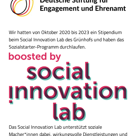
a
l
t
s
Wir hatten von Oktober 2020 bis 2023 ein Stipendium
f
beim Social Innovation Lab des Grünhofs und haben das
e
Sozialstarter-Programm durchlaufen.
l
d
Das Social Innovation Lab unterstützt soziale
Macher*innen dabei, wirkungsvolle Dienstleistungen und