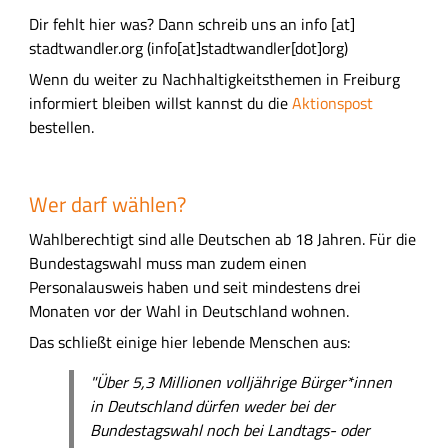
g
l
Dir fehlt hier was? Dann schreib uns an
info
[at]
t
stadtwandler.org
(info[at]stadtwandler[dot]org)
s
Wenn du weiter zu Nachhaltigkeitsthemen in Freiburg
f
informiert bleiben willst kannst du die
Aktionspost
e
bestellen.
l
d
Wer darf wählen?
Wahlberechtigt sind alle Deutschen ab 18 Jahren. Für die
Bundestagswahl muss man zudem einen
Personalausweis haben und seit mindestens drei
Monaten vor der Wahl in Deutschland wohnen.
Das schließt einige hier lebende Menschen aus:
"Über 5,3 Millionen volljährige Bürger*innen
in Deutschland dürfen weder bei der
Bundestagswahl noch bei Landtags- oder