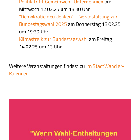
Politik trifft Gemeinwohl-Unternehmen
am
Mittwoch 12.02.25 um 18:30 Uhr
“Demokratie neu denken” – Veranstaltung zur
Bundestagswahl 2025
am Donnerstag 13.02.25
um
19:30 Uhr
Klimastreik zur Bundestagswahl
am Freitag
14.02.25 um 13 Uhr
Weitere Veranstaltungen findest du
im StadtWandler-
Kalender.
B
i
l
d