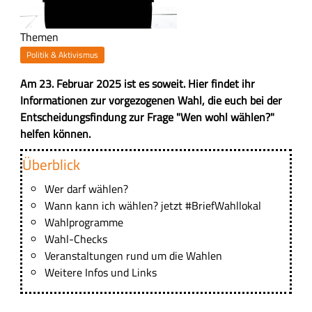
Themen
Politik & Aktivismus
Z
Am 23. Februar 2025 ist es soweit. Hier findet ihr
u
Informationen zur vorgezogenen Wahl, die euch bei der
s
Entscheidungsfindung zur Frage "Wen wohl wählen?"
a
helfen können.
m
H
Überblick
m
a
e
Wer darf wählen?
u
n
Wann kann ich wählen? jetzt #BriefWahllokal
p
f
Wahlprogramme
t
a
Wahl-Checks
-
s
Veranstaltungen rund um die Wahlen
I
s
Weitere Infos und Links
n
u
h
n
a