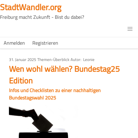
Direkt
StadtWandler.org
zum
Freiburg macht Zukunft - Bist du dabei?
Inhalt
H4C
Main
H4C
Anmelden
Registrieren
USER
menu
MENU
31. Januar 2025
Art
Themen-Überblick
Autor
Leonie
des
Wen wohl wählen? Bundestag25
Artikels
Edition
Infos und Checklisten zu einer nachhaltigen
Bundestagswahl 2025
Bild