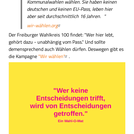
Kommunalwahlen wählen. Sie haben keinen
deutschen und keinen EU-Pass, leben hier
aber seit durchschnittlich 16 Jahren. "
wir-wählen.org
Der Freiburger Wahlkreis 100 findet: "Wer hier lebt,
gehört dazu - unabhängig vom Pass." Und sollte
demensprechend auch Wählen dürfen. Deswegen gibt es
die Kampagne
"Wir wählen"
.
B
i
l
d