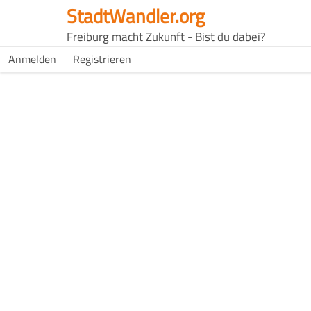
Skip
StadtWandler.org
to
H4C
Freiburg macht Zukunft - Bist du dabei?
main
Main
H4C
Anmelden
Registrieren
content
USER
menu
MENU