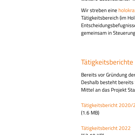
Wir streben eine
holokra
Tätigkeitsbereich (im Ho
Entscheidungsbefugnisse
gemeinsam in Steuerungs
Tätigkeitsberichte
Bereits vor Gründung der
Deshalb besteht bereits 
Mittel an das Projekt St
F
Tätigkeitsbericht 2020/
i
(1.6 MB)
l
e
F
Tätigkeitsbericht 2022