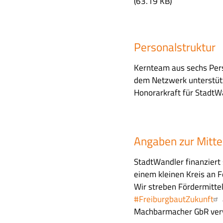
i
(63.19 KB)
l
e
Personalstruktur
Kernteam aus sechs Pers
dem Netzwerk unterstützt
Honorarkraft für StadtW
Angaben zur Mitt
StadtWandler finanziert
einem kleinen Kreis an 
Wir streben Fördermittel
#FreiburgbautZukunft
Machbarmacher GbR verw