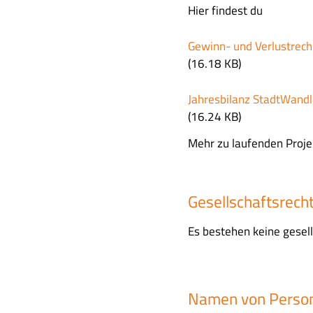
Hier findest du
F
Gewinn- und Verlustrec
i
(16.18 KB)
l
e
F
Jahresbilanz StadtWandl
i
(16.24 KB)
l
Mehr zu laufenden Proje
e
Gesellschaftsrecht
Es bestehen keine gesell
Namen von Persone