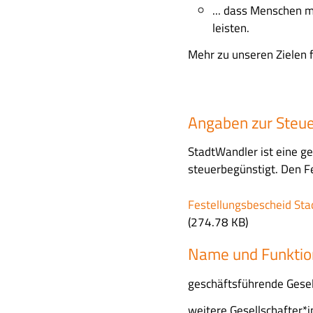
... dass Menschen m
leisten.
Mehr zu unseren Zielen f
Angaben zur Steu
StadtWandler ist eine ge
steuerbegünstigt. Den F
F
Festellungsbescheid Sta
i
(274.78 KB)
l
Name und Funktio
e
geschäftsführende Gesel
weitere Gesellschafter*