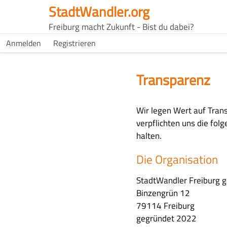
Skip
StadtWandler.org
to
H4C
Freiburg macht Zukunft - Bist du dabei?
main
Main
H4C
Anmelden
Registrieren
content
USER
menu
MENU
Transparenz
M
Wir legen Wert auf Tran
a
verpflichten uns die fol
i
halten.
n
Die Organisation
c
o
StadtWandler Freiburg 
n
Binzengrün 12
t
79114 Freiburg
e
gegründet 2022
n