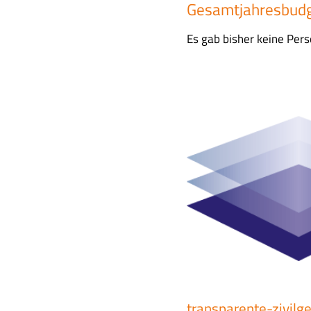
Gesamtjahresbud
Es gab bisher keine Per
I
m
a
g
e
transparente-zivilge