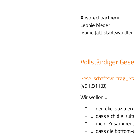
t
Ansprechpartnerin:
Leonie Meder
leonie
[at]
stadtwandler.
Vollständiger Ges
F
Gesellschaftsvertrag_
i
(491.81 KB)
l
Wir wollen...
e
... den öko-soziale
... dass sich die Kul
... mehr Zusammenar
... dass die bottom