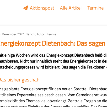
Aktionspost
Alle Artikel
Termine
. Dezember 2021
Art
Bericht
Autor
Leonie
des
Artikels
nergiekonzept Dietenbach: Das sagen 
eit einige Wochen wird das Energiekonzept Dietenbach heiß dis
schlossen. Nicht nur inhaltlich steht das Energiekonzept in der
ntscheidungsprozess wird kritisiert. Das sagen die Fraktionen 
as bisher geschah
as geplante Energiekonzept für den neuen Stadtteil Dietenbac
ritik eines Experenkreises beschlossen. Vom Gemeinderat wur
omplexität des Themas viel abverlangt. Zentrale Fragen an di
urden erst nach Einleiten der Ausschreibung geklärt. Der Grund