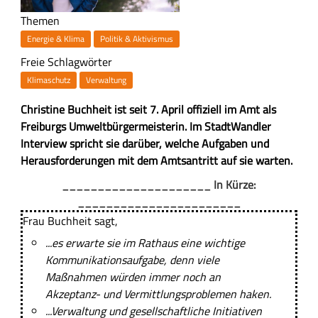
Themen
Energie & Klima
Politik & Aktivismus
Freie Schlagwörter
Klimaschutz
Verwaltung
Z
Christine Buchheit ist seit 7. April offiziell im Amt als
u
Freiburgs Umweltbürgermeisterin. Im StadtWandler
s
Interview spricht sie darüber, welche Aufgaben und
a
Herausforderungen mit dem Amtsantritt auf sie warten.
m
H
_____________________ In Kürze:
m
a
_______________________
e
u
Frau Buchheit sagt,
n
p
...es erwarte sie im Rathaus eine wichtige
f
t
Kommunikationsaufgabe, denn viele
a
-
Maßnahmen würden immer noch an
s
I
Akzeptanz- und Vermittlungsproblemen haken.
s
n
...Verwaltung und gesellschaftliche Initiativen
u