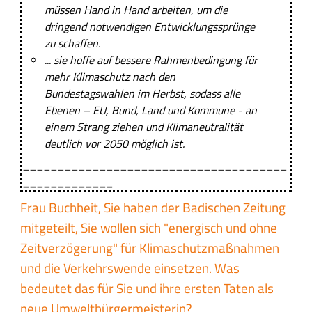
h
müssen Hand in Hand arbeiten, um die
n
a
dringend notwendigen Entwicklungssprünge
g
l
zu schaffen.
t
... sie hoffe auf bessere Rahmenbedingung für
s
mehr Klimaschutz nach den
f
Bundestagswahlen im Herbst, sodass
alle
e
Ebenen – EU, Bund, Land und Kommune - an
l
einem Strang ziehen und Klimaneutralität
d
deutlich vor 2050 möglich ist.
______________________________________
_____________
Frau Buchheit, Sie haben der Badischen Zeitung
mitgeteilt, Sie wollen sich "energisch und ohne
Zeitverzögerung" für Klimaschutzmaßnahmen
und die Verkehrswende einsetzen. Was
bedeutet das für Sie und ihre ersten Taten als
neue Umweltbürgermeisterin?