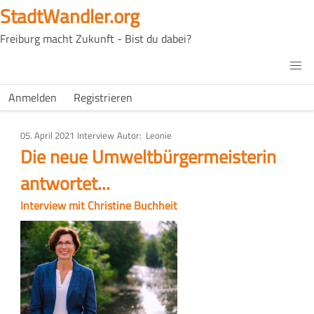
Direkt
StadtWandler.org
zum
Freiburg macht Zukunft - Bist du dabei?
Inhalt
H4C
Main
H4C
Anmelden
Registrieren
USER
menu
MENU
05. April 2021
Art
Interview
Autor
Leonie
des
Die neue Umweltbürgermeisterin
Artikels
antwortet...
Interview mit Christine Buchheit
Bild