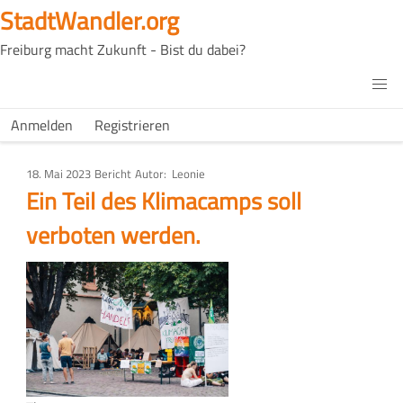
Direkt
StadtWandler.org
zum
Freiburg macht Zukunft - Bist du dabei?
Inhalt
H4C
Main
H4C
Anmelden
Registrieren
USER
menu
MENU
18. Mai 2023
Art
Bericht
Autor
Leonie
des
Ein Teil des Klimacamps soll
Artikels
verboten werden.
Bild