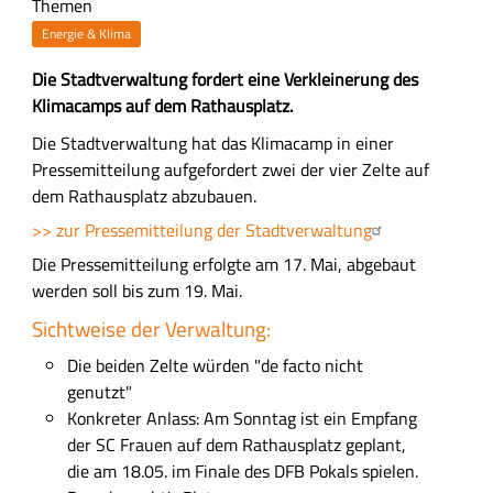
Themen
Energie & Klima
Z
Die Stadtverwaltung fordert eine Verkleinerung des
u
Klimacamps auf dem Rathausplatz.
s
H
Die Stadtverwaltung hat das Klimacamp in einer
a
a
Pressemitteilung aufgefordert zwei der vier Zelte auf
m
u
dem Rathausplatz abzubauen.
m
p
>> zur Pressemitteilung der Stadtverwaltung
e
t
Die Pressemitteilung erfolgte am 17. Mai, abgebaut
n
-
werden soll bis zum 19. Mai.
f
I
a
Sichtweise der Verwaltung:
n
s
h
Die beiden Zelte würden "de facto nicht
s
a
genutzt"
u
l
Konkreter Anlass: Am Sonntag ist ein Empfang
n
t
der SC Frauen auf dem Rathausplatz geplant,
g
s
die am 18.05. im Finale des DFB Pokals spielen.
f