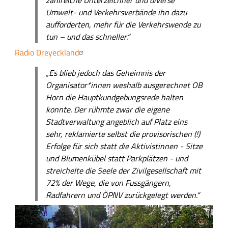
zahlreiche Unterzeichner und diverse
n
Umwelt- und Verkehrsverbände ihn dazu
v
aufforderten, mehr für die Verkehrswende zu
o
tun – und das schneller.“
r
b
Radio Dreyeckland
e
„Es blieb jedoch das Geheimnis der
i
Organisator*innen weshalb ausgerechnet OB
.
Horn die Hauptkundgebungsrede halten
konnte. Der rühmte zwar die eigene
Stadtverwaltung angeblich auf Platz eins
sehr, reklamierte selbst die provisorischen (!)
Erfolge für sich statt die Aktivistinnen - Sitze
und Blumenkübel statt Parkplätzen - und
streichelte die Seele der Zivilgesellschaft mit
72% der Wege, die von Fussgängern,
Radfahrern und ÖPNV zurückgelegt werden.“
B
i