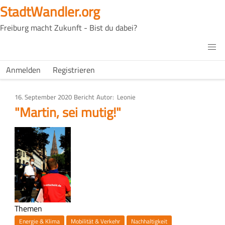
Direkt
StadtWandler.org
zum
Freiburg macht Zukunft - Bist du dabei?
Inhalt
H4C
Main
H4C
Anmelden
Registrieren
USER
menu
MENU
16. September 2020
Art
Bericht
Autor
Leonie
des
"Martin, sei mutig!"
Artikels
Bild
Themen
Energie & Klima
Mobilität & Verkehr
Nachhaltigkeit