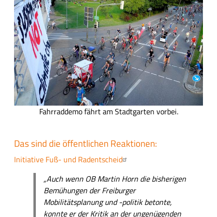
d
F
Fahrraddemo fährt am Stadtgarten vorbei.
a
h
Das sind die öffentlichen Reaktionen:
r
r
Initiative Fuß- und Radentscheid
a
„Auch wenn OB Martin Horn die bisherigen
d
Bemühungen der Freiburger
d
Mobilitätsplanung und -politik betonte,
e
konnte er der Kritik an der ungenügenden
m