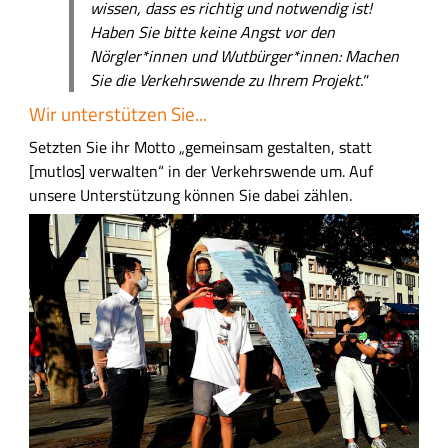
wissen, dass es richtig und notwendig ist!
Haben Sie bitte keine Angst vor den
Nörgler*innen und Wutbürger*innen: Machen
Sie die Verkehrswende zu Ihrem Projekt."
Wir unterstützen Sie...
Setzten Sie ihr Motto „gemeinsam gestalten, statt
[mutlos] verwalten“ in der Verkehrswende um. Auf
unsere Unterstützung können Sie dabei zählen.
B
i
l
d