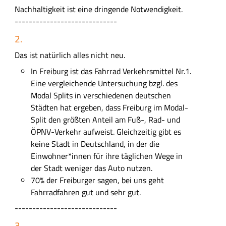
e
Nachhaltigkeit ist eine dringende Notwendigkeit.
b
-----------------------------
e
2.
n
b
Das ist natürlich alles nicht neu.
l
In Freiburg ist das Fahrrad Verkehrsmittel Nr.1.
a
Eine vergleichende Untersuchung bzgl. des
u
Modal Splits in verschiedenen deutschen
e
Städten hat ergeben, dass Freiburg im Modal-
n
Split den größten Anteil am Fuß-, Rad- und
B
ÖPNV-Verkehr aufweist. Gleichzeitig gibt es
r
keine Stadt in Deutschland, in der die
i
Einwohner*innen für ihre täglichen Wege in
e
der Stadt weniger das Auto nutzen.
f
70% der Freiburger sagen, bei uns geht
a
Fahrradfahren gut und sehr gut.
n
-----------------------------
M
a
3.