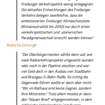
Freiburger Verkehrspolitik wenig entegegnen.
o
Die aktuellen Entwicklungen des Freiburger
f
Verkehrs belegen zweifelsfrei, dass die
ä
ambitionierten Freiburger Klimaschutzziele
h
(Klimaneutralität bis 2050) nur durch einen
r
verkehrspolitischen und -planerischen
t
Paradigmenwechsel erreicht werden können“
a
m
Badische Zeitung
S
"Der Oberbürgermeister zählte dann auf, wie
t
viele Radverkehrsprojekte umgesetzt wurden
a
oder noch in der Pipeline steckten und wie
d
viel Geld doch in den Ausbau von Stadtbahn
t
und Breisgau-S-Bahn fließe. So richtig die
g
Gegenrede führen wollte er dann aber nicht:
a
"Wir im Rathaus sind keine Gegner, sondern
r
Ihre Mitstreiter." Trotz allem musste er dann
t
den "blauen Brief" entgegennehmen, in dem
e