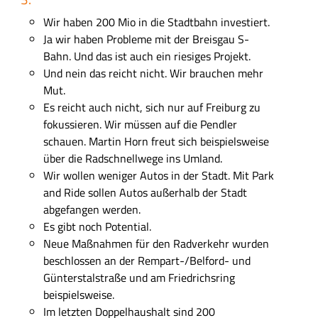
r
Wir haben 200 Mio in die Stadtbahn investiert.
t
Ja wir haben Probleme mit der Breisgau S-
i
Bahn. Und das ist auch ein riesiges Projekt.
n
Und nein das reicht nicht. Wir brauchen mehr
H
Mut.
o
Es reicht auch nicht, sich nur auf Freiburg zu
r
fokussieren. Wir müssen auf die Pendler
n
schauen. Martin Horn freut sich beispielsweise
.
über die Radschnellwege ins Umland.
Wir wollen weniger Autos in der Stadt. Mit Park
and Ride sollen Autos außerhalb der Stadt
abgefangen werden.
Es gibt noch Potential.
Neue Maßnahmen für den Radverkehr wurden
beschlossen an der Rempart-/Belford- und
Günterstalstraße und am Friedrichsring
beispielsweise.
Im letzten Doppelhaushalt sind 200