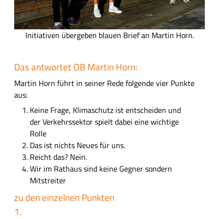
I
Initiativen übergeben blauen Brief an Martin Horn.
n
i
Das antwortet OB Martin Horn:
t
i
Martin Horn führt in seiner Rede folgende vier Punkte
a
aus:
t
Keine Frage, Klimaschutz ist entscheiden und
i
der Verkehrssektor spielt dabei eine wichtige
v
Rolle
e
Das ist nichts Neues für uns.
n
Reicht das? Nein.
ü
Wir im Rathaus sind keine Gegner sondern
b
Mitstreiter
e
zu den einzelnen Punkten
r
1.
g