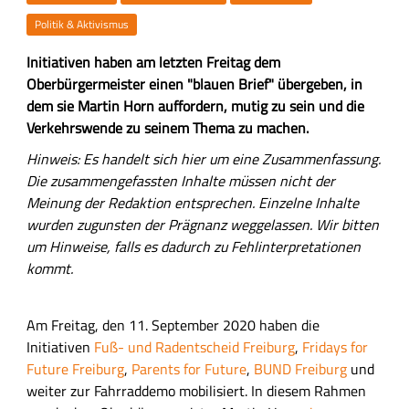
Politik & Aktivismus
Z
Initiativen haben am letzten Freitag dem
u
Oberbürgermeister einen "blauen Brief" übergeben, in
s
dem sie Martin Horn auffordern, mutig zu sein und die
a
Verkehrswende zu seinem Thema zu machen.
m
H
Hinweis: Es handelt sich hier um eine Zusammenfassung.
m
a
Die zusammengefassten Inhalte müssen nicht der
e
u
Meinung der Redaktion entsprechen. Einzelne Inhalte
n
p
wurden zugunsten der Prägnanz weggelassen. Wir bitten
f
t
um Hinweise, falls es dadurch zu Fehlinterpretationen
a
-
kommt.
s
I
s
n
Am Freitag, den 11. September 2020 haben die
u
h
Initiativen
Fuß- und Radentscheid Freiburg
,
Fridays for
n
a
Future Freiburg
,
Parents for Future
,
BUND Freiburg
und
g
l
weiter zur Fahrraddemo mobilisiert. In diesem Rahmen
t