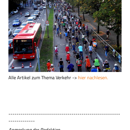
l
d
Alle Artikel zum Thema Verkehr ->
hier nachlesen.
-------------------------------------------------------
-------------
Anmerkung der Redaktion