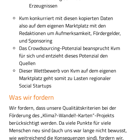
l
Erzeugnissen
e
Kvm konkurriert mit diesen kopierten Daten
u
also auf dem eigenen Marktplatz mit den
n
Redaktionen um Aufmerksamkeit, Fördergelder,
d
und Sponsoring
z
Das Crowdsourcing-Potenzial beansprucht Kvm
u
für sich und entzieht dieses Potenzial den
m
Quellen
B
Dieser Wettbewerb von Kvm auf dem eigenen
e
Marktplatz geht somit zu Lasten regionaler
a
Social Startups
r
b
Was wir fordern
e
Wir fordern, dass unsere Qualitätskriterien bei der
i
Förderung des „Klima?-Wandel!-Karten“-Projekts
t
berücksichtigt werden. Da viele Punkte für viele
e
Menschen neu sind (auch uns war lange nicht bewusst,
n
wie weitreichend die Konsequenzen sind), fordern wir,