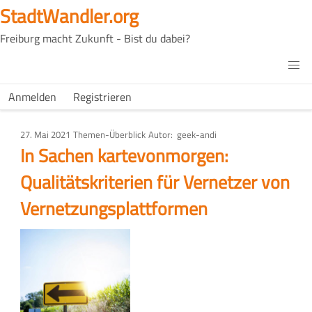
Direkt
StadtWandler.org
zum
Freiburg macht Zukunft - Bist du dabei?
Inhalt
H4C
Main
H4C
Anmelden
Registrieren
USER
menu
MENU
27. Mai 2021
Art
Themen-Überblick
Autor
geek-andi
des
In Sachen kartevonmorgen:
Artikels
Qualitätskriterien für Vernetzer von
Vernetzungsplattformen
Bild