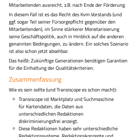
r
Mitarbeitenden ausreicht, z.B. nach Ende der Förderung.
g
In diesem Fall ist es das Recht des Kvm Vorstands (und
-
ggf. sogar Teil seiner Fürsorgepflicht gegenüber den
s
Mitarbeitenden), im Sinne stärkerer Monetarisierung
o
seine Geschäftspolitik, auch in Hinblick auf die anderen
s
genannten Bedingungen, zu ändern. Ein solches Szenario
o
ist also schon jetzt absehbar.
l
l
Das heißt: Zukünftige Generationen benötigen Garantien
e
für die Einhaltung der Qualitätskriterien.
s
Zusammenfassung
s
e
Wie es sein sollte (und Transiscope es schon macht):
i
Transiscope ist Marktplatz und Suchmaschine
n
für Kartendaten, die Daten aus
:
unterschiedlichen Redaktionen
m
diskriminierungsfrei anzeigt.
i
Diese Redaktionen haben sehr unterschiedliche
t
Redaktionssysteme, Redaktionskonzepte und