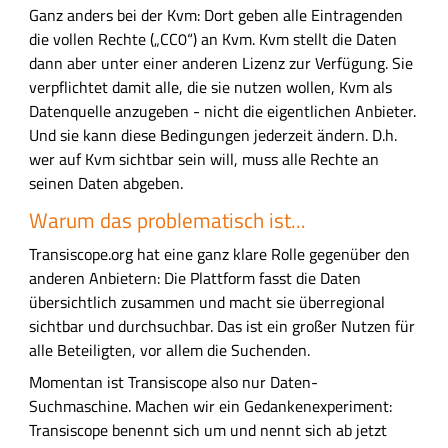
s
Ganz anders bei der Kvm: Dort geben alle Eintragenden
c
die vollen Rechte („CC0“) an Kvm. Kvm stellt die Daten
o
dann aber unter einer anderen Lizenz zur Verfügung. Sie
p
verpflichtet damit alle, die sie nutzen wollen, Kvm als
e
Datenquelle anzugeben - nicht die eigentlichen Anbieter.
.
Und sie kann diese Bedingungen jederzeit ändern. D.h.
o
wer auf Kvm sichtbar sein will, muss alle Rechte an
r
seinen Daten abgeben.
g
Warum das problematisch ist...
-
d
Transiscope.org hat eine ganz klare Rolle gegenüber den
a
anderen Anbietern: Die Plattform fasst die Daten
s
übersichtlich zusammen und macht sie überregional
P
sichtbar und durchsuchbar. Das ist ein großer Nutzen für
o
alle Beteiligten, vor allem die Suchenden.
r
Momentan ist Transiscope also nur Daten-
t
Suchmaschine. Machen wir ein Gedankenexperiment:
a
Transiscope benennt sich um und nennt sich ab jetzt
l