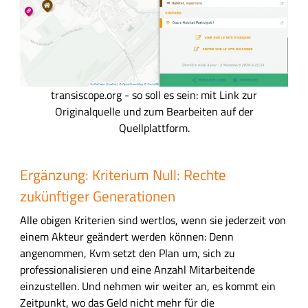
t
transiscope.org - so soll es sein: mit Link zur
r
Originalquelle und zum Bearbeiten auf der
a
Quellplattform.
n
s
Ergänzung: Kriterium Null: Rechte
i
zukünftiger Generationen
s
c
Alle obigen Kriterien sind wertlos, wenn sie jederzeit von
o
einem Akteur geändert werden können: Denn
p
angenommen, Kvm setzt den Plan um, sich zu
e
professionalisieren und eine Anzahl Mitarbeitende
.
einzustellen. Und nehmen wir weiter an, es kommt ein
o
Zeitpunkt, wo das Geld nicht mehr für die