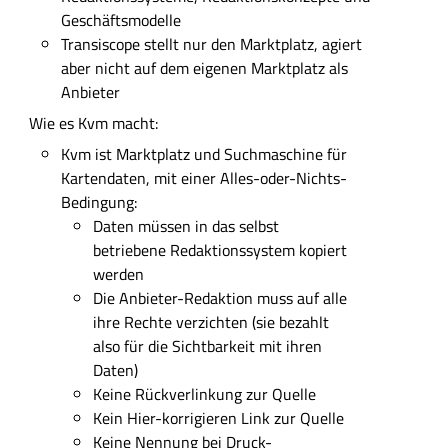
L
Geschäftsmodelle
i
Transiscope stellt nur den Marktplatz, agiert
n
aber nicht auf dem eigenen Marktplatz als
k
Anbieter
z
Wie es Kvm macht:
u
r
Kvm ist Marktplatz und Suchmaschine für
O
Kartendaten, mit einer Alles-oder-Nichts-
r
Bedingung:
i
Daten müssen in das selbst
g
betriebene Redaktionssystem kopiert
i
werden
n
Die Anbieter-Redaktion muss auf alle
a
ihre Rechte verzichten (sie bezahlt
l
also für die Sichtbarkeit mit ihren
q
Daten)
u
Keine Rückverlinkung zur Quelle
e
Kein Hier-korrigieren Link zur Quelle
l
Keine Nennung bei Druck-