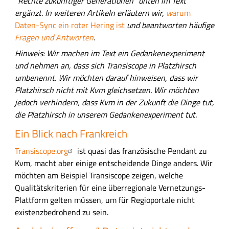
"Rechte zukünftiger Generationen" unten im Text
u
I
ergänzt. In weiteren Artikeln erläutern wir,
w
arum
n
n
Daten-Sync ein roter Hering ist
und beantworten häufige
g
h
Fragen und Antworten
.
a
Hinweis: Wir machen im Text ein Gedankenexperiment
l
und nehmen an, dass sich Transiscope in Platzhirsch
t
umbenennt. Wir möchten darauf hinweisen, dass wir
s
Platzhirsch nicht mit Kvm gleichsetzen. Wir möchten
f
jedoch verhindern, dass Kvm in der Zukunft die Dinge tut,
e
die Platzhirsch in unserem Gedankenexperiment tut.
l
Ein Blick nach Frankreich
d
Transiscope.org
ist quasi das französische Pendant zu
Kvm, macht aber einige entscheidende Dinge anders. Wir
möchten am Beispiel Transiscope zeigen, welche
Qualitätskriterien für eine überregionale Vernetzungs-
Plattform gelten müssen, um für Regioportale nicht
existenzbedrohend zu sein.