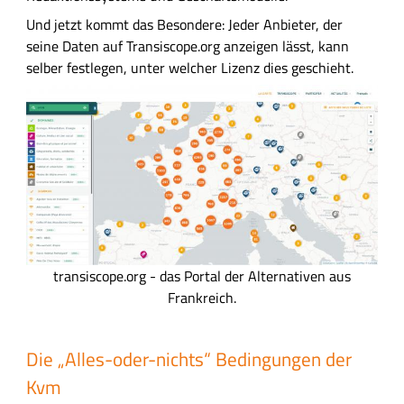
Und jetzt kommt das Besondere: Jeder Anbieter, der
seine Daten auf Transiscope.org anzeigen lässt, kann
selber festlegen, unter welcher Lizenz dies geschieht.
B
i
l
d
t
transiscope.org - das Portal der Alternativen aus
r
Frankreich.
a
n
Die „Alles-oder-nichts“ Bedingungen der
s
Kvm
i