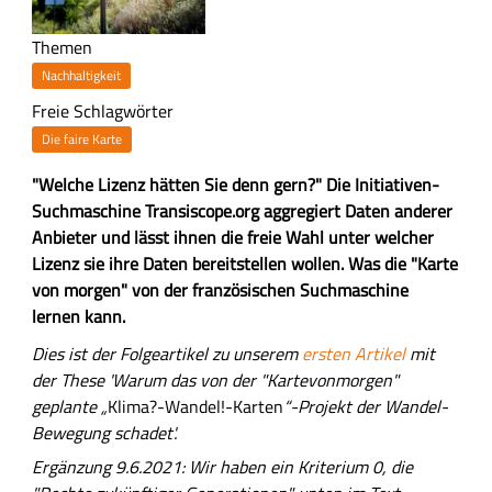
Themen
Nachhaltigkeit
Freie Schlagwörter
Die faire Karte
Z
"Welche Lizenz hätten Sie denn gern?" Die Initiativen-
u
Suchmaschine Transiscope.org aggregiert Daten anderer
s
Anbieter und lässt ihnen die freie Wahl unter welcher
a
Lizenz sie ihre Daten bereitstellen wollen. Was die "Karte
m
von morgen" von der französischen Suchmaschine
m
lernen kann.
e
H
Dies ist der Folgeartikel zu unserem
ersten Artikel
mit
n
a
der These 'Warum das von der "Kartevonmorgen"
f
u
geplante „
Klima?-Wandel!-Karten
“-Projekt der Wandel-
a
p
Bewegung schadet'.
s
t
Ergänzung 9.6.2021: Wir haben ein Kriterium 0, die
s
-