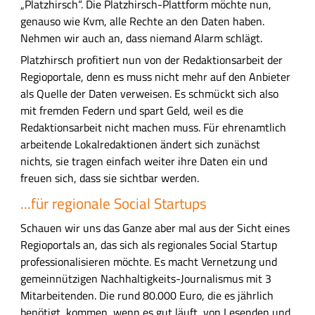
„Platzhirsch“. Die Platzhirsch-Plattform möchte nun,
d
genauso wie Kvm, alle Rechte an den Daten haben.
e
Nehmen wir auch an, dass niemand Alarm schlägt.
r
A
Platzhirsch profitiert nun von der Redaktionsarbeit der
l
Regioportale, denn es muss nicht mehr auf den Anbieter
t
als Quelle der Daten verweisen. Es schmückt sich also
e
mit fremden Federn und spart Geld, weil es die
r
Redaktionsarbeit nicht machen muss. Für ehrenamtlich
n
arbeitende Lokalredaktionen ändert sich zunächst
a
nichts, sie tragen einfach weiter ihre Daten ein und
t
freuen sich, dass sie sichtbar werden.
i
...für regionale Social Startups
v
e
Schauen wir uns das Ganze aber mal aus der Sicht eines
n
Regioportals an, das sich als regionales Social Startup
a
professionalisieren möchte. Es macht Vernetzung und
u
gemeinnützigen Nachhaltigkeits-Journalismus mit 3
s
Mitarbeitenden. Die rund 80.000 Euro, die es jährlich
F
benötigt, kommen, wenn es gut läuft, von Lesenden und