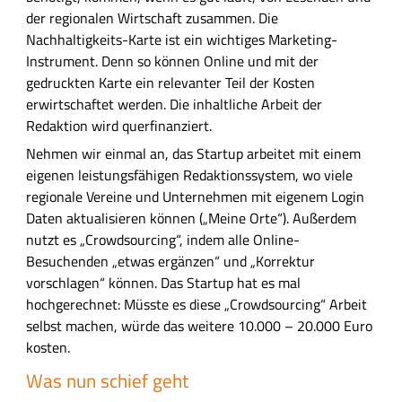
r
der regionalen Wirtschaft zusammen. Die
a
Nachhaltigkeits-Karte ist ein wichtiges Marketing-
n
Instrument. Denn so können Online und mit der
k
gedruckten Karte ein relevanter Teil der Kosten
r
erwirtschaftet werden. Die inhaltliche Arbeit der
e
Redaktion wird querfinanziert.
i
Nehmen wir einmal an, das Startup arbeitet mit einem
c
eigenen leistungsfähigen Redaktionssystem, wo viele
h
regionale Vereine und Unternehmen mit eigenem Login
.
Daten aktualisieren können („Meine Orte“). Außerdem
nutzt es „Crowdsourcing“, indem alle Online-
Besuchenden „etwas ergänzen“ und „Korrektur
vorschlagen“ können. Das Startup hat es mal
hochgerechnet: Müsste es diese „Crowdsourcing“ Arbeit
selbst machen, würde das weitere 10.000 – 20.000 Euro
kosten.
Was nun schief geht