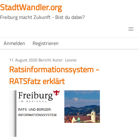
Direkt
StadtWandler.org
zum
Freiburg macht Zukunft - Bist du dabei?
Inhalt
H4C
Main
H4C
Anmelden
Registrieren
USER
menu
MENU
11. August 2020
Art
Bericht
Autor
Leonie
des
Ratsinformationssystem -
Artikels
RATSfatz erklärt
Bild