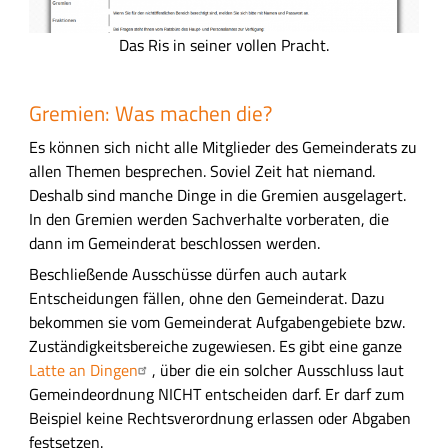
D
Das Ris in seiner vollen Pracht.
a
s
Gremien: Was machen die?
R
I
Es können sich nicht alle Mitglieder des Gemeinderats zu
S
allen Themen besprechen. Soviel Zeit hat niemand.
i
Deshalb sind manche Dinge in die Gremien ausgelagert.
n
In den Gremien werden Sachverhalte vorberaten, die
s
dann im Gemeinderat beschlossen werden.
e
Beschließende Ausschüsse dürfen auch autark
i
Entscheidungen fällen, ohne den Gemeinderat. Dazu
n
bekommen sie vom Gemeinderat Aufgabengebiete bzw.
e
Zuständigkeitsbereiche zugewiesen. Es gibt eine ganze
r
Latte an Dingen
, über die ein solcher Ausschluss laut
v
Gemeindeordnung NICHT entscheiden darf. Er darf zum
o
Beispiel keine Rechtsverordnung erlassen oder Abgaben
l
festsetzen.