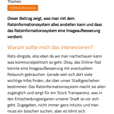
Themen
Politik & Aktivismus
Z
Dieser Beitrag zeigt, was man mit dem
u
Ratsinformationssystem alles anstellen kann und dass
s
das Ratsinformationssystem eine Imageaufbesserung
a
verdient.
m
H
Warum sollte mich das interessieren?
m
a
e
Rats-dingsda, also eben da wo man nachschauen kann
u
n
was kommunalpolitisch so geht. Okay, das Online-Tool
p
f
könnte eine Imageaufbesserung mit eventuellem
t
a
Relaunch gebrauchen. Gerade weil sich dort viele
-
s
wichtige Infos finden, die über unser Stadtgeschehen
I
s
bestimmen. Das Ratsinformationssystem macht sie allen
n
u
zugänglich und sorgt für ein Stück Transparenz, was in
h
n
den Entscheidungsorganen unserer Stadt so vor sich
a
g
geht. Zugegeben, nicht immer ganz intuitiv und man
l
muss ein bisschen suchen, aber es lohnt sich.
t