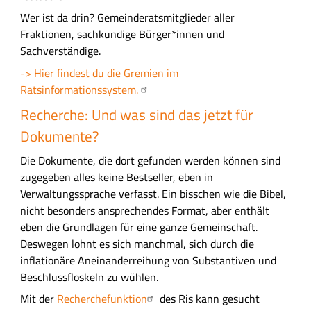
l
Wer ist da drin? Gemeinderatsmitglieder aller
e
Fraktionen, sachkundige Bürger*innen und
n
Sachverständige.
P
r
-> Hier findest du die Gremien im
a
Ratsinformationssystem.
c
Recherche: Und was sind das jetzt für
h
Dokumente?
t
Die Dokumente, die dort gefunden werden können sind
zugegeben alles keine Bestseller, eben in
Verwaltungssprache verfasst. Ein bisschen wie die Bibel,
nicht besonders ansprechendes Format, aber enthält
eben die Grundlagen für eine ganze Gemeinschaft.
Deswegen lohnt es sich manchmal, sich durch die
inflationäre Aneinanderreihung von Substantiven und
Beschlussfloskeln zu wühlen.
Mit der
Recherchefunktion
des Ris kann gesucht