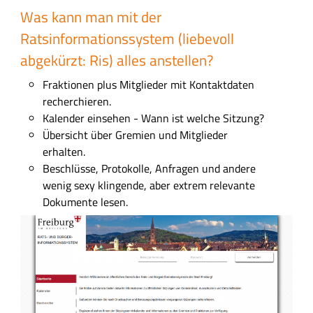
s
Was kann man mit der
f
Ratsinformationssystem (liebevoll
e
abgekürzt: Ris) alles anstellen?
l
d
Fraktionen plus Mitglieder mit Kontaktdaten
recherchieren.
Kalender einsehen - Wann ist welche Sitzung?
Übersicht über Gremien und Mitglieder
erhalten.
Beschlüsse, Protokolle, Anfragen und andere
wenig sexy klingende, aber extrem relevante
Dokumente lesen.
B
i
l
d