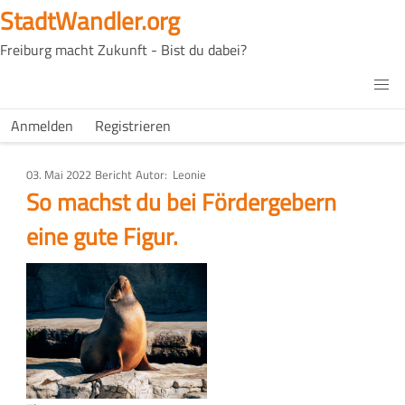
Direkt
StadtWandler.org
zum
Freiburg macht Zukunft - Bist du dabei?
Inhalt
H4C
Main
H4C
Anmelden
Registrieren
USER
menu
MENU
03. Mai 2022
Art
Bericht
Autor
Leonie
des
So machst du bei Fördergebern
Artikels
eine gute Figur.
Bild