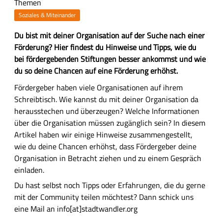
Themen
Soziales & Miteinander
Z
Du bist mit deiner Organisation auf der Suche nach einer
u
Förderung? Hier findest du Hinweise und Tipps, wie du
s
bei fördergebenden Stiftungen besser ankommst und wie
a
du so deine Chancen auf eine Förderung erhöhst.
m
H
Fördergeber haben viele Organisationen auf ihrem
m
a
Schreibtisch. Wie kannst du mit deiner Organisation da
e
u
herausstechen und überzeugen? Welche Informationen
n
p
über die Organisation müssen zugänglich sein? In diesem
f
t
Artikel haben wir einige Hinweise zusammengestellt,
a
-
wie du deine Chancen erhöhst, dass Fördergeber deine
s
I
Organisation in Betracht ziehen und zu einem Gespräch
s
n
einladen.
u
h
Du hast selbst noch Tipps oder Erfahrungen, die du gerne
n
a
mit der Community teilen möchtest? Dann schick uns
g
l
eine Mail an info[at]stadtwandler.org
t