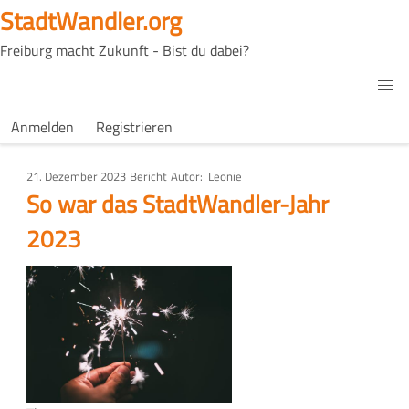
Direkt
StadtWandler.org
zum
Freiburg macht Zukunft - Bist du dabei?
Inhalt
H4C
Main
H4C
Anmelden
Registrieren
USER
menu
MENU
21. Dezember 2023
Art
Bericht
Autor
Leonie
des
So war das StadtWandler-Jahr
Artikels
2023
Bild