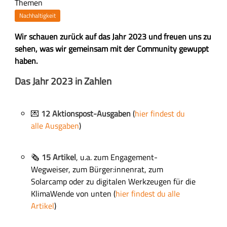
Themen
Nachhaltigkeit
Z
Wir schauen zurück auf das Jahr 2023 und freuen uns zu
u
sehen, was wir gemeinsam mit der Community gewuppt
s
haben.
a
H
Das Jahr 2023 in Zahlen
m
a
m
u
e
💌
1
2
Aktionspost-Ausgaben
(
hier findest du
p
n
alle Ausgaben
)
t
f
-
a
I
🗞️
15 Artikel
, u.a. zum Engagement-
s
n
Wegweiser, zum Bürger:innenrat, zum
s
h
Solarcamp oder zu digitalen Werkzeugen für die
u
a
KlimaWende von unten (
hier findest du alle
n
l
Artikel
)
g
t
s