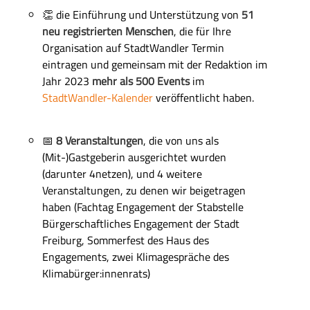
f
👏
die Einführung und Unterstützung von
51
e
neu registrierten Menschen
, die für Ihre
l
Organisation auf StadtWandler Termin
d
eintragen und gemeinsam mit der Redaktion im
Jahr 2023
mehr als 500 Events
i
m
StadtWandler-Kalender
veröffentlicht haben.
📅
8
Veranstaltungen
, die von uns als
(Mit-)Gastgeberin ausgerichtet wurden
(darunter 4netzen), und 4 weitere
Veranstaltungen, zu denen wir beigetragen
haben (Fachtag Engagement der Stabstelle
Bürgerschaftliches Engagement der Stadt
Freiburg, Sommerfest des Haus des
Engagements, zwei Klimagespräche des
Klimabürger:innenrats)