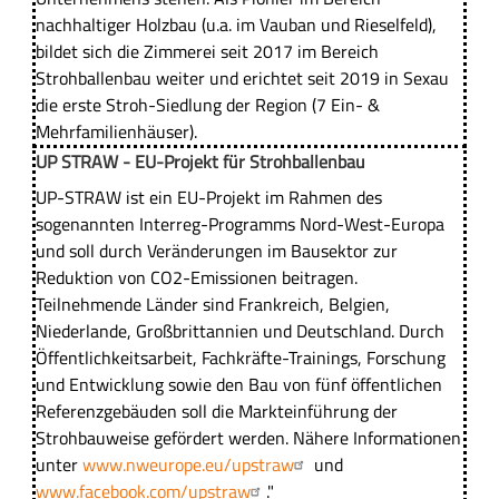
nachhaltiger Holzbau (u.a. im Vauban und Rieselfeld),
bildet sich die Zimmerei seit 2017 im Bereich
Strohballenbau weiter und erichtet seit 2019 in Sexau
die erste Stroh-Siedlung der Region (7 Ein- &
Mehrfamilienhäuser).
UP STRAW - EU-Projekt für Strohballenbau
UP-STRAW ist ein EU-Projekt im Rahmen des
sogenannten Interreg-Programms Nord-West-Europa
und soll durch Veränderungen im Bausektor zur
Reduktion von CO2-Emissionen beitragen.
Teilnehmende Länder sind Frankreich, Belgien,
Niederlande, Großbrittannien und Deutschland. Durch
Öffentlichkeitsarbeit, Fachkräfte-Trainings, Forschung
und Entwicklung sowie den Bau von fünf öffentlichen
Referenzgebäuden soll die Markteinführung der
Strohbauweise gefördert werden. Nähere Informationen
unter
www.nweurope.eu/upstraw
und
www.facebook.com/upstraw
."