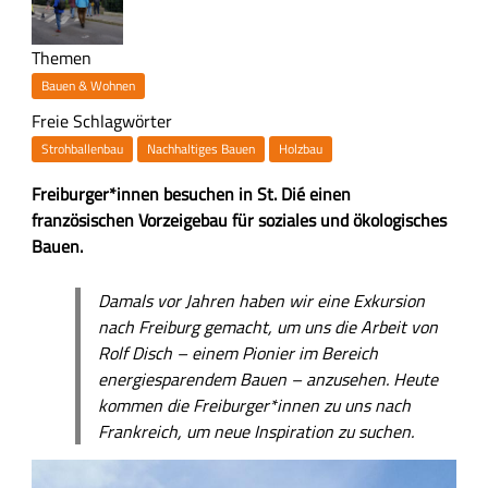
Themen
Bauen & Wohnen
Freie Schlagwörter
Strohballenbau
Nachhaltiges Bauen
Holzbau
Z
Freiburger*innen besuchen in St. Dié einen
u
französischen Vorzeigebau für soziales und ökologisches
s
Bauen.
a
H
m
Damals vor Jahren haben wir eine Exkursion
a
m
nach Freiburg gemacht, um uns die Arbeit von
u
e
Rolf Disch – einem Pionier im Bereich
p
n
energiesparendem Bauen – anzusehen. Heute
t
f
kommen die Freiburger*innen zu uns nach
-
a
Frankreich, um neue Inspiration zu suchen.
I
s
n
B
s