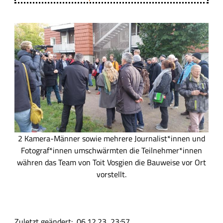
B
i
l
d
2 Kamera-Männer sowie mehrere Journalist*innen und
Fotograf*innen umschwärmten die Teilnehmer*innen
währen das Team von Toit Vosgien die Bauweise vor Ort
vorstellt.
Zuletzt geändert
06.12.23, 23:57