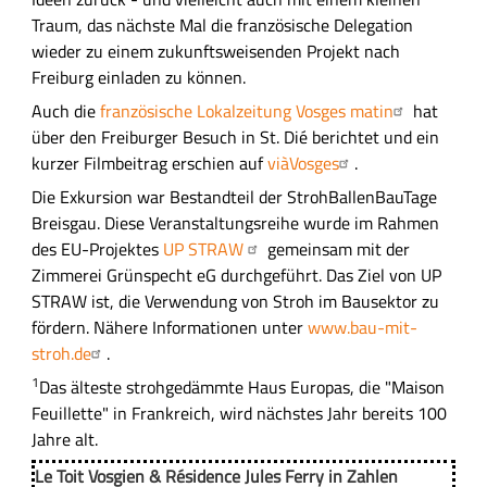
Traum, das nächste Mal die französische Delegation
wieder zu einem zukunftsweisenden Projekt nach
Freiburg einladen zu können.
Auch die
französische Lokalzeitung Vosges matin
hat
über den Freiburger Besuch in St. Dié berichtet und ein
kurzer Filmbeitrag erschien auf
viàVosges
.
Die Exkursion war Bestandteil der StrohBallenBauTage
Breisgau. Diese Veranstaltungsreihe wurde im Rahmen
des EU-Projektes
UP STRAW
gemeinsam mit der
Zimmerei Grünspecht eG durchgeführt. Das Ziel von UP
STRAW ist, die Verwendung von Stroh im Bausektor zu
fördern. Nähere Informationen unter
www.bau-mit-
stroh.de
.
1
Das älteste strohgedämmte Haus Europas, die "Maison
Feuillette" in Frankreich, wird nächstes Jahr bereits 100
Jahre alt.
Le Toit Vosgien & Résidence Jules Ferry in Zahlen