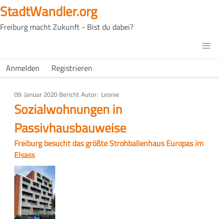
Direkt
StadtWandler.org
zum
Freiburg macht Zukunft - Bist du dabei?
Inhalt
H4C
Main
H4C
Anmelden
Registrieren
USER
menu
MENU
09. Januar 2020
Art
Bericht
Autor
Leonie
des
Sozialwohnungen in
Artikels
Passivhausbauweise
Freiburg besucht das größte Strohballenhaus Europas im
Elsass
Bild