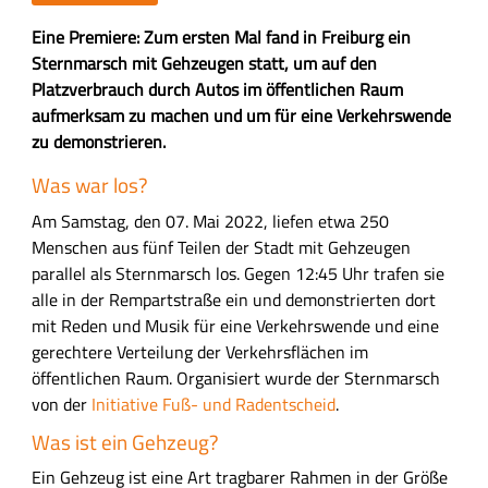
Z
Eine Premiere: Zum ersten Mal fand in Freiburg ein
u
Sternmarsch mit Gehzeugen statt, um auf den
s
Platzverbrauch durch Autos im öffentlichen Raum
a
aufmerksam zu machen und um für eine Verkehrswende
m
zu demonstrieren.
m
H
Was war los?
e
a
n
Am Samstag, den 07. Mai 2022, liefen etwa 250
u
f
Menschen aus fünf Teilen der Stadt mit Gehzeugen
p
a
parallel als Sternmarsch los. Gegen 12:45 Uhr trafen sie
t
s
alle in der Rempartstraße ein und demonstrierten dort
-
s
mit Reden und Musik für eine Verkehrswende und eine
I
u
gerechtere Verteilung der Verkehrsflächen im
n
n
öffentlichen Raum. Organisiert wurde der Sternmarsch
h
g
von der
Initiative Fuß- und Radentscheid
.
a
Was ist ein Gehzeug?
l
t
Ein Gehzeug ist eine Art tragbarer Rahmen in der Größe