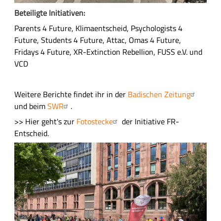
Beteiligte Initiativen:
Parents 4 Future, Klimaentscheid, Psychologists 4
Future, Students 4 Future, Attac, Omas 4 Future,
Fridays 4 Future, XR-Extinction Rebellion, FUSS e.V. und
VCD
Weitere Berichte findet ihr in der
Badischen Zeitung
und beim
SWR
.
>> Hier geht's zur
Fotostecke
der Initiative FR-
Entscheid.
B
i
l
d