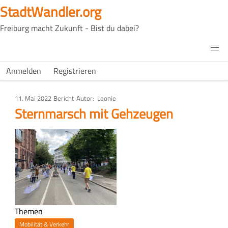
Direkt
StadtWandler.org
zum
Freiburg macht Zukunft - Bist du dabei?
Inhalt
H4C
Main
H4C
Anmelden
Registrieren
USER
menu
MENU
11. Mai 2022
Art
Bericht
Autor
Leonie
des
Sternmarsch mit Gehzeugen
Artikels
Bild
Themen
Mobilität & Verkehr