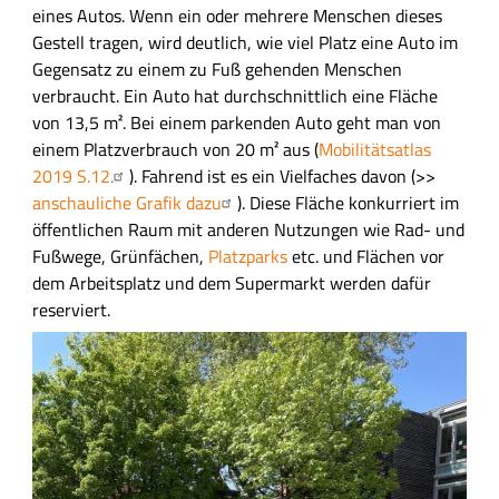
s
eines Autos. Wenn ein oder mehrere Menschen dieses
f
Gestell tragen, wird deutlich, wie viel Platz eine Auto im
e
Gegensatz zu einem zu Fuß gehenden Menschen
l
verbraucht. Ein Auto hat durchschnittlich eine Fläche
d
von 13,5 m². Bei einem parkenden Auto geht man von
einem Platzverbrauch von 20 m² aus (
Mobilitätsatlas
2019 S.12.
). Fahrend ist es ein Vielfaches davon (>>
anschauliche Grafik dazu
). Diese Fläche konkurriert im
öffentlichen Raum mit anderen Nutzungen wie Rad- und
Fußwege, Grünfächen,
Platzparks
etc. und Flächen vor
dem Arbeitsplatz und dem Supermarkt werden dafür
reserviert.