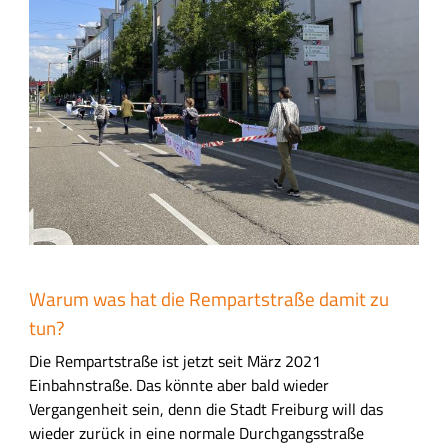
i
l
d
Warum was hat die Rempartstraße damit zu
tun?
Die Rempartstraße ist jetzt seit März 2021
Einbahnstraße. Das könnte aber bald wieder
Vergangenheit sein, denn die Stadt Freiburg will das
wieder zurück in eine normale Durchgangsstraße