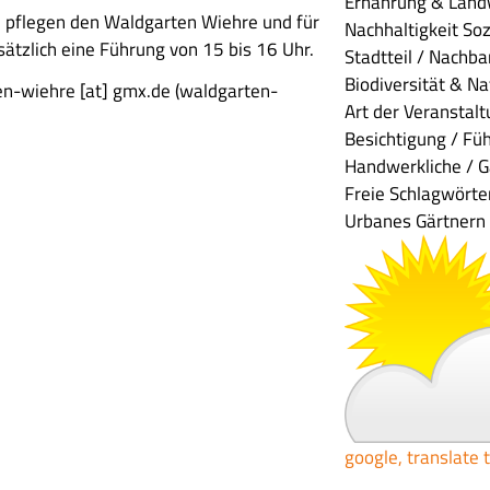
Ernährung & Land
 pflegen den Waldgarten Wiehre und für
Nachhaltigkeit
Soz
sätzlich eine Führung von 15 bis 16 Uhr.
Stadtteil / Nachba
Biodiversität & N
en-wiehre
[at]
gmx.de
(waldgarten-
Art der Veranstal
Besichtigung / Fü
Handwerkliche / G
Freie Schlagwörte
Urbanes Gärtnern
google, translate 