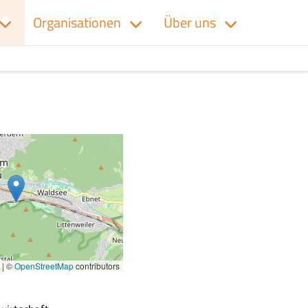
Organisationen
Über uns
|
©
OpenStreetMap
contributors