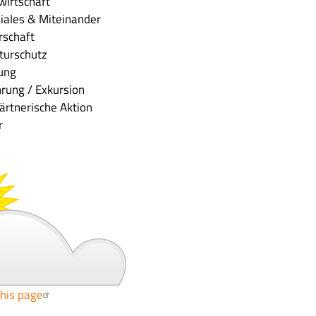
wirtschaft
iales & Miteinander
rschaft
aturschutz
tung
hrung / Exkursion
ärtnerische Aktion
r
this page