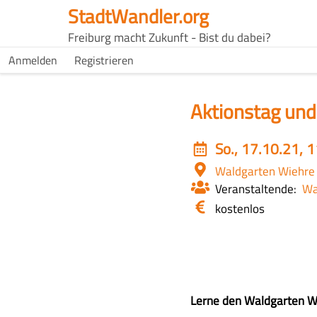
Direkt
StadtWandler.org
zum
H4C
Freiburg macht Zukunft - Bist du dabei?
Inhalt
Main
H4C
Anmelden
Registrieren
USER
menu
MENU
Aktionstag un
Event
So., 17.10.21, 
date
Ort
Waldgarten Wiehre
Veranstaltende
Wa
Eintritt
kostenlos
/
Kosten
Z
Lerne den Waldgarten W