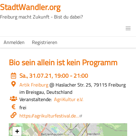
Direkt
StadtWandler.org
zum
Freiburg macht Zukunft - Bist du dabei?
Inhalt
H4C
Main
H4C
Anmelden
Registrieren
USER
menu
MENU
Bio sein allein ist kein Programm
Event
Sa., 31.07.21, 19:00 - 21:00
date
Ort
Artik Freiburg
@ Haslacher Str. 25, 79115 Freiburg
im Breisgau, Deutschland
Veranstaltende
AgriKultur e.V.
Eintritt
frei
/
Webseite
https://agrikulturfestival.de…
Kosten
+