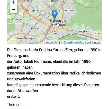
+
−
Leaflet
|
©
OpenStreetMap
contributors
Z
Die Filmemacherin Cristina Yurena Zerr, geboren 1990 in
u
Freiburg, und
s
der Autor Jakob Frühmann, ebenfalls im Jahr 1990
a
geboren, haben
m
zusammen eine Dokumentation über radikal christlichen
m
und gewaltfreien
e
Kampf gegen die drohende Vernichtung dieses Planeten
n
durch Atomwaffen
f
erstellt.
a
Themen
s