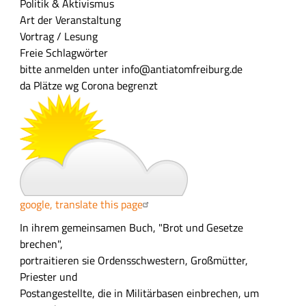
Politik & Aktivismus
s
Art der Veranstaltung
u
Vortrag / Lesung
n
Freie Schlagwörter
g
bitte anmelden unter info@antiatomfreiburg.de
da Plätze wg Corona begrenzt
google, translate this page
A
In ihrem gemeinsamen Buch, "Brot und Gesetze
u
brechen",
s
portraitieren sie Ordensschwestern, Großmütter,
f
Priester und
ü
Postangestellte, die in Militärbasen einbrechen, um