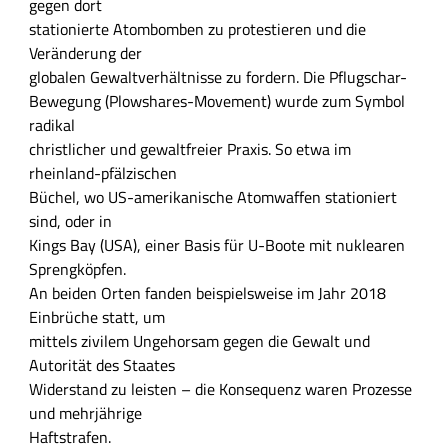
h
gegen dort
r
stationierte Atombomben zu protestieren und die
l
Veränderung der
i
globalen Gewaltverhältnisse zu fordern. Die Pflugschar-
c
Bewegung (Plowshares-Movement) wurde zum Symbol
h
radikal
e
christlicher und gewaltfreier Praxis. So etwa im
B
rheinland-pfälzischen
e
Büchel, wo US­-amerikanische Atomwaffen stationiert
s
sind, oder in
c
Kings Bay (USA), einer Basis für U­-Boote mit nuklearen
h
Sprengköpfen.
r
An beiden Orten fanden beispielsweise im Jahr 2018
e
Einbrüche statt, um
i
mittels zivilem Ungehorsam gegen die Gewalt und
b
Autorität des Staates
u
Widerstand zu leisten – die Konsequenz waren Prozesse
n
und mehrjäh­rige
g
Haftstrafen.