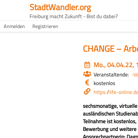
Direkt
StadtWandler.org
zum
H4C
Freiburg macht Zukunft - Bist du dabei?
Inhalt
Main
H4C
Anmelden
Registrieren
USER
menu
MENU
CHANGE – Arbei
Event
Mo., 04.04.22, 1
date
Veranstaltende
-V
Eintritt
kostenlos
/
Webseite
https://life-online.
Kosten
Z
sechsmonatige, virtuell
u
ausländischen Studienab
s
Teilnahme ist kostenlos,
a
Bewerbung und weitere 
m
Ansprechpartnerin: Da