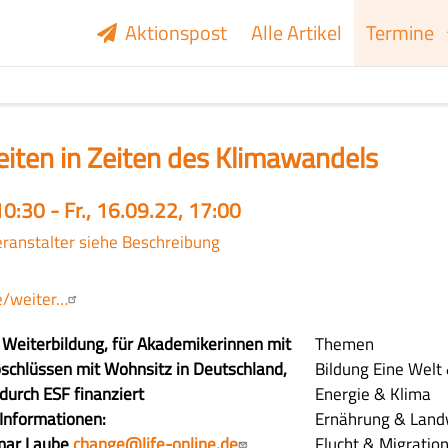
Aktionspost
Alle Artikel
Termine
ten in Zeiten des Klimawandels
0:30 - Fr., 16.09.22, 17:00
eranstalter siehe Beschreibung
de/weiter…
e Weiterbildung, für Akademikerinnen mit
Themen
schlüssen mit Wohnsitz in Deutschland,
Bildung
Eine Welt 
 durch ESF finanziert
Energie & Klima
Informationen:
Ernährung & Land
gmar Laube
change@life-online.de
Flucht & Migratio