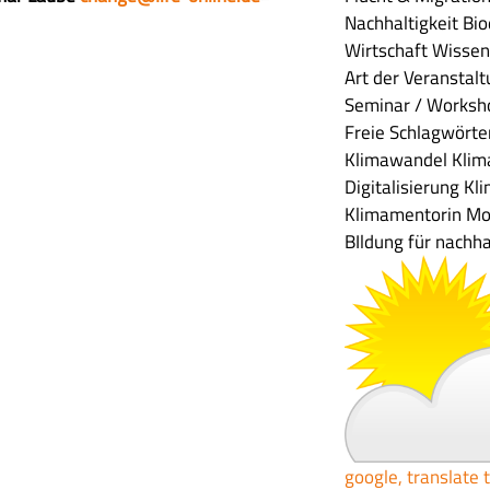
Nachhaltigkeit
Bio
Wirtschaft
Wissen
Art der Veranstal
Seminar / Worksho
Freie Schlagwörte
Klimawandel
Klim
Digitalisierung
Kli
Klimamentorin
Mob
BIldung für nachha
google, translate 