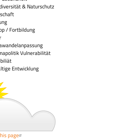
diversität & Naturschutz
schaft
tung
p / Fortbildung
r
awandelanpassung
mapolitik
Vulnerabilität
iliät
ltige Entwicklung
this page