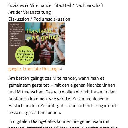
s
Soziales & Miteinander
Stadtteil / Nachbarschaft
a
Art der Veranstaltung
m
Diskussion / Podiumsdiskussion
m
e
n
f
a
s
s
google, translate this page
u
n
A
Am besten gelingt das Miteinander, wenn man es
g
u
gemeinsam gestaltet – mit den eigenen Nachbar:innen
s
und Mitmenschen. Deshalb wollen wir mit Ihnen in den
f
Austausch kommen, wie wir das Zusammenleben in
ü
Haslach auch in Zukunft gut – und vielleicht sogar noch
h
besser – gestalten können.
r
In digitalen Dialog-Cafés können Sie gemeinsam mit
l