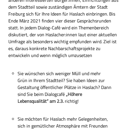
anderen interessierten Bürger:innen, Einrichtungen aus
i
dem Stadtteil sowie zuständigen Ämtern der Stadt
c
Freiburg sich für Ihre Ideen für Haslach einbringen. Bis
h
Ende März 2021 finden vier dieser Gesprächsrunden
e
statt. In jedem Dialog-Café wird ein Themenbereich
B
diskutiert, der von Haslacher:innen laut einer aktuellen
e
Umfrage als besonders wichtig empfunden wird. Ziel ist
s
es, daraus konkrete Nachbarschaftsprojekte zu
c
entwickeln und wenn möglich umzusetzen
h
r
Sie wünschen sich weniger Müll und mehr
e
Grün in Ihrem Stadtteil? Sie haben Ideen zur
i
Gestaltung öffentlicher Plätze in Haslach? Dann
b
sind Sie beim Dialogcafé
„Höhere
u
Lebensqualität“ am 2.3.
richtig!
n
g
Sie möchten für Haslach mehr Gelegenheiten,
sich in gemütlicher Atmosphäre mit Freunden