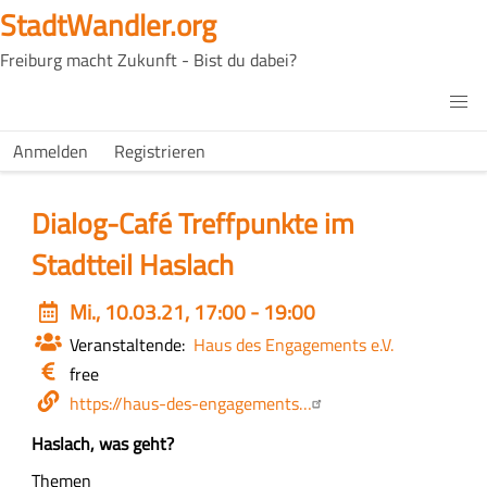
Direkt
StadtWandler.org
zum
Freiburg macht Zukunft - Bist du dabei?
Inhalt
H4C
Main
H4C
Anmelden
Registrieren
USER
menu
MENU
Dialog-Café Treffpunkte im
Stadtteil Haslach
Event
Mi., 10.03.21, 17:00 - 19:00
date
Veranstaltende
Haus des Engagements e.V.
Eintritt
free
/
Webseite
https://haus-des-engagements…
Kosten
Z
Haslach, was geht?
u
Themen