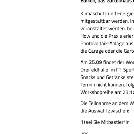
u
Balkon, das Gartenhaus 
s
A
Klimaschutz und Energiew
a
u
mitgestaltbar werden. I
m
s
veranstaltet werden, be
m
f
How und die Praxis erler
e
ü
Photovoltaik-Anlage aus
n
h
die Garage oder die Gart
f
r
a
Am
25.09
findet der Wor
l
s
Dreifeldhalle im FT-Spo
i
s
Snacks und Getränke steh
c
u
Termin nicht können, folg
h
n
Workshopreihe am 23.10,
e
g
B
Die Teilnahme an dem Wo
e
die Auswahl zwischen:
s
1)
sei Sie Mitbastler*in
c
h
und