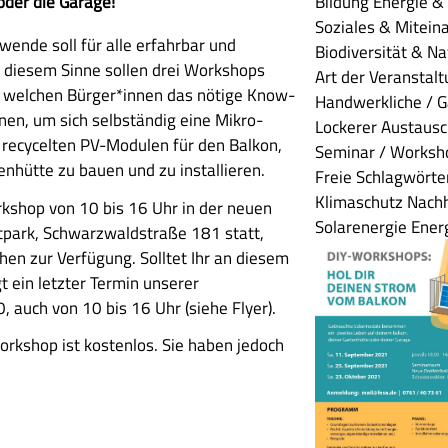
oder die Garage!
Bildung
Energie &
Soziales & Mitein
ende soll für alle erfahrbar und
Biodiversität & N
n diesem Sinne sollen drei Workshops
Art der Veranstal
i welchen Bürger*innen das nötige Know-
Handwerkliche / G
nen, um sich selbständig eine Mikro-
Lockerer Austaus
 recycelten PV-Modulen für den Balkon,
Seminar / Worksho
enhütte zu bauen und zu installieren.
Freie Schlagwörte
Klimaschutz Nachha
kshop von 10 bis 16 Uhr in der neuen
Solarenergie Ene
rtpark, Schwarzwaldstraße 181 statt,
en zur Verfügung. Solltet Ihr an diesem
t ein letzter Termin unserer
 auch von 10 bis 16 Uhr (siehe Flyer).
rkshop ist kostenlos. Sie haben jedoch