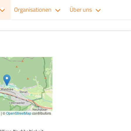
Organisationen
Über uns
|
©
OpenStreetMap
contributors