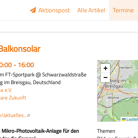
Aktionspost
Alle Artikel
Termine
Balkonsolar
10:00 - 16:00
+
im FT-Sportpark
@ Schwarzwaldstraße
−
g im Breisgau, Deutschland
a e.V.
lare Zukunft
e/aktuelles…
Leaflet
e Mikro-Photovoltaik-Anlage für den
Themen