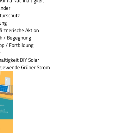
 Klima
Nachhaltigkeit
ander
aturschutz
tung
ärtnerische Aktion
ch / Begegnung
p / Fortbildung
r
ltigkeit DIY Solar
rgiewende Grüner Strom