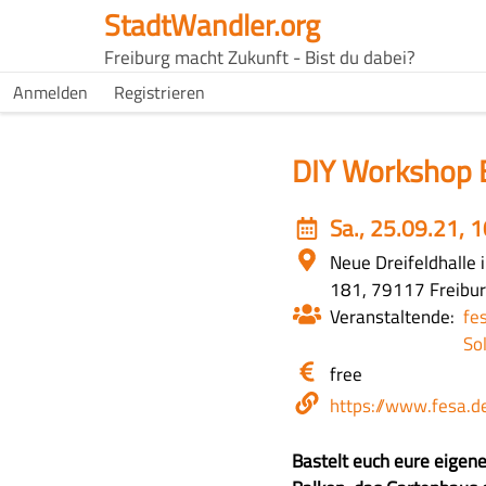
Direkt
StadtWandler.org
zum
H4C
Freiburg macht Zukunft - Bist du dabei?
Inhalt
Main
H4C
Anmelden
Registrieren
USER
menu
MENU
DIY Workshop 
Event
Sa., 25.09.21, 
date
Ort
Neue Dreifeldhalle 
181, 79117 Freibur
Veranstaltende
fes
So
Eintritt
free
/
Webseite
https://www.fesa.d
Kosten
Z
Bastelt euch eure eigen