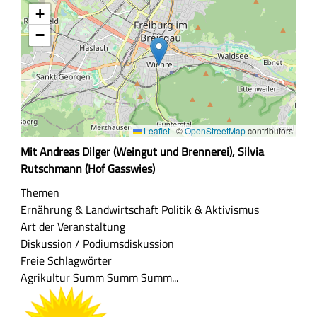
+
−
Leaflet
|
©
OpenStreetMap
contributors
Z
Mit Andreas Dilger (Weingut und Brennerei), Silvia
u
Rutschmann (Hof Gasswies)
s
Themen
a
Ernährung & Landwirtschaft
Politik & Aktivismus
m
Art der Veranstaltung
m
Diskussion / Podiumsdiskussion
e
Freie Schlagwörter
n
Agrikultur
Summ Summ Summ...
f
a