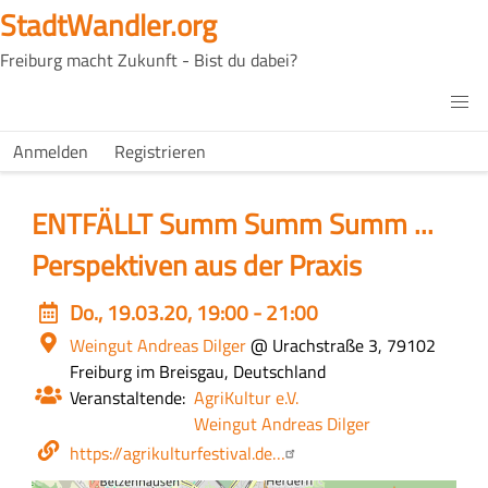
Direkt
StadtWandler.org
zum
Freiburg macht Zukunft - Bist du dabei?
Inhalt
H4C
Main
H4C
Anmelden
Registrieren
USER
menu
MENU
ENTFÄLLT Summ Summ Summ ...
Perspektiven aus der Praxis
Event
Do., 19.03.20, 19:00 - 21:00
date
Ort
Weingut Andreas Dilger
@ Urachstraße 3, 79102
Freiburg im Breisgau, Deutschland
Veranstaltende
AgriKultur e.V.
Weingut Andreas Dilger
Webseite
https://agrikulturfestival.de…