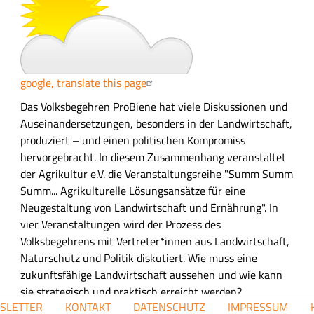
s
s
u
n
g
google, translate this page
A
Das Volksbegehren ProBiene hat viele
Diskussionen
und
u
Auseinandersetzungen,
besonders
in der Landwirtschaft
,
s
produziert
– und einen politischen Kompromiss
f
hervorgebracht. In diesem Zusammenhang veranstaltet
ü
der Agrikultur e.V. die Veranstaltungsreihe "Summ Summ
h
Summ... Agrikulturelle Lösungsansätze für eine
r
Neugestaltung von Landwirtschaft und Ernährung". In
l
vier Veranstaltungen wird der
Prozess des
i
Volksbegehrens mit
Vertreter*innen aus
Landwirtschaft,
c
Naturschutz und Politik
diskutiert. Wie muss
eine
h
zukunftsfähige Landwirtschaft
aussehen und wie kann
e
sie
strategisch und
praktisch
erreicht werden?
FUSSZEILENMENÜ
SLETTER
KONTAKT
DATENSCHUTZ
IMPRESSUM
B