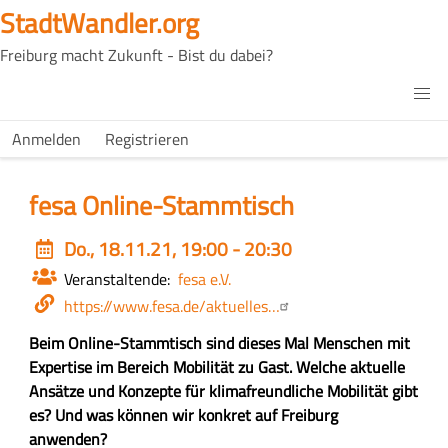
Direkt
StadtWandler.org
zum
Freiburg macht Zukunft - Bist du dabei?
Inhalt
H4C
Main
H4C
Anmelden
Registrieren
USER
menu
MENU
fesa Online-Stammtisch
Event
Do., 18.11.21, 19:00 - 20:30
date
Veranstaltende
fesa e.V.
Webseite
https://www.fesa.de/aktuelles…
Z
Beim Online-Stammtisch sind dieses Mal Menschen mit
u
Expertise im Bereich Mobilität zu Gast. Welche aktuelle
s
Ansätze und Konzepte für klimafreundliche Mobilität gibt
a
es? Und was können wir konkret auf Freiburg
m
anwenden?