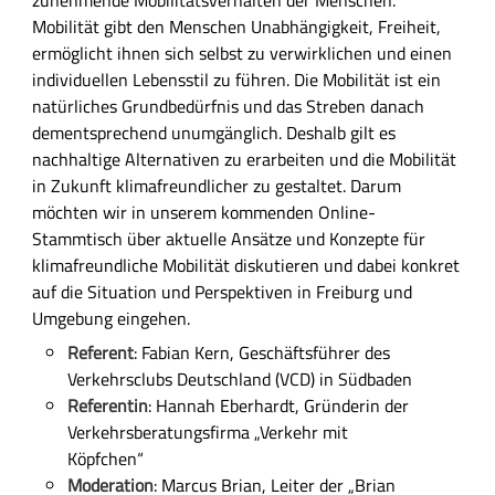
l
Mobilität gibt den Menschen Unabhängigkeit, Freiheit,
i
ermöglicht ihnen sich selbst zu verwirklichen und einen
c
individuellen Lebensstil zu führen. Die Mobilität ist ein
h
natürliches Grundbedürfnis und das Streben danach
e
dementsprechend unumgänglich. Deshalb gilt es
B
nachhaltige Alternativen zu erarbeiten und die Mobilität
e
in Zukunft klimafreundlicher zu gestaltet. Darum
s
möchten wir in unserem kommenden Online-
c
Stammtisch über aktuelle Ansätze und Konzepte für
h
klimafreundliche Mobilität diskutieren und dabei konkret
r
auf die Situation und Perspektiven in Freiburg und
e
Umgebung eingehen.
i
Referent
: Fabian Kern, Geschäftsführer des
b
Verkehrsclubs Deutschland (VCD) in Südbaden
u
Referentin
: Hannah Eberhardt, Gründerin der
n
Verkehrsberatungsfirma „Verkehr mit
g
Köpfchen“
Moderation
: Marcus Brian, Leiter der „Brian