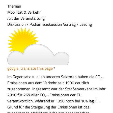
m
Themen
e
Mobilität & Verkehr
n
Art der Veranstaltung
f
Diskussion / Podiumsdiskussion
Vortrag / Lesung
a
s
s
u
n
g
google, translate this page
A
Im Gegensatz zu allen anderen Sektoren haben die CO
-
2
u
Emissionen aus dem Verkehr seit 1990 deutlich
s
zugenommen. Insgesamt war der Straßenverkehr im Jahr
f
2018 für 26% aller CO
-Emissionen der EU
2
[1]
ü
verantwortlich, während er 1990 noch bei 16% lag
.
h
Grund für die Steigerung der Emissionen ist das
r
zunehmende Mobilitätsverhalten der Menschen.