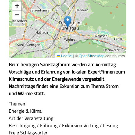
Kosten
+
−
Leaflet
|
©
OpenStreetMap
contributors
Z
Beim heutigen Samstagforum werden am Vormittag
u
Vorschläge und Erfahrung von lokalen Expert*innen zum
s
Klimaschutz und der Energiewende vorgestellt.
a
Nachmittags findet eine Exkursion zum Thema Strom
m
und Wärme statt.
m
Themen
e
Energie & Klima
n
Art der Veranstaltung
f
Besichtigung / Führung / Exkursion
Vortrag / Lesung
a
Freie Schlagwörter