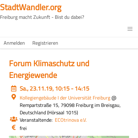
Direkt
StadtWandler.org
zum
Freiburg macht Zukunft - Bist du dabei?
Inhalt
H4C
Main
H4C
Anmelden
Registrieren
USER
menu
MENU
Forum Klimaschutz und
Energiewende
Event
Sa., 23.11.19, 10:15 - 14:15
date
Ort
Kollegiengebäude I der Universität Freiburg
@
Rempartstraße 15, 79098 Freiburg im Breisgau,
Deutschland
Zusätzliche
Hörsaal 1015
Veranstaltende
Infos
ECOtrinova e.V.
zum
Eintritt
frei
Ort
/