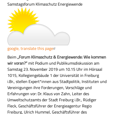
s
Samstagsforum
Klimaschutz
Energiewende
s
u
n
g
google, translate this page
A
Beim
„Forum Klimaschutz & Energiewende: Wie kommen
u
wir voran?“
mit Podium und Publikumsdiskussion am
s
Samstag 23. November 2019 um 10.15 Uhr im Hörsaal
f
1015, Kollegiengebäude 1 der Universität in Freiburg
ü
i.Br., stellen Expert*innen aus Stadtpolitik, Instituten und
h
Vereinigungen ihre Forderungen, Vorschläge und
r
Erfahrungen vor: Dr. Klaus von Zahn, Leiter des
l
Umweltschutzamts der Stadt Freiburg i.Br., Rüdiger
i
Fleck, Geschäftsführer der Energieagentur Regio
c
Freiburg, Ulrich Hummel, Geschäftsführer des