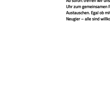
u
Ab sofort treffen wir u
s
Uhr zum gemeinsamen Pf
a
Austauschen. Egal ob m
m
Neugier – alle sind wil
m
e
n
f
a
s
s
u
n
g