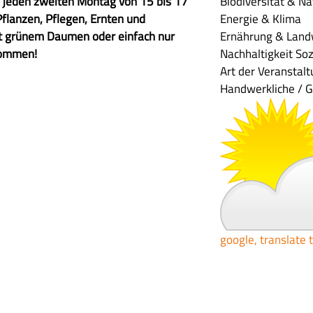
ns jeden zweiten Montag von 15 bis 17
Biodiversität & N
lanzen, Pflegen, Ernten und
Energie & Klima
it grünem Daumen oder einfach nur
Ernährung & Land
lkommen!
Nachhaltigkeit
Soz
Art der Veranstal
Handwerkliche / G
google, translate 