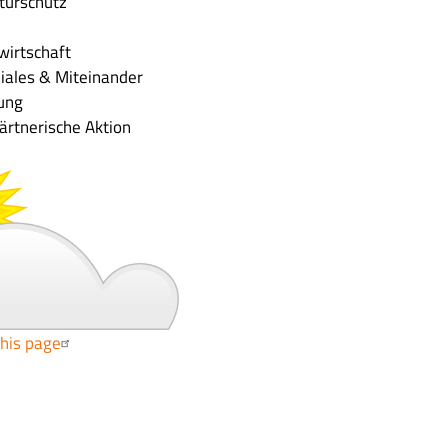
aturschutz
wirtschaft
iales & Miteinander
tung
ärtnerische Aktion
this page