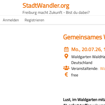
Direkt
StadtWandler.org
zum
H4C
Freiburg macht Zukunft - Bist du dabei?
Inhalt
Main
H4C
Anmelden
Registrieren
USER
menu
MENU
Gemeinsames 
Event
Mo., 20.07.26, 
date
Ort
Waldgarten WaldH
Deutschland
Veranstaltende
Wa
Eintritt
free
/
Kosten
Z
Lust, im Waldgarten mit