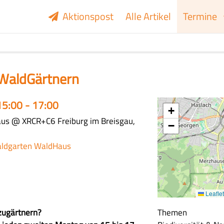
Aktionspost
Alle Artikel
Termine
WaldGärtnern
15:00 - 17:00
+
aus
@ XRCR+C6 Freiburg im Breisgau,
−
ldgarten WaldHaus
Leaflet
zugärtnern?
Themen