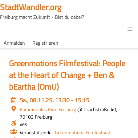
Direkt
StadtWandler.org
zum
Freiburg macht Zukunft - Bist du dabei?
Inhalt
H4C
Main
H4C
Anmelden
Registrieren
USER
menu
MENU
Greenmotions Filmfestival: People
at the Heart of Change + Ben &
bEartha (OmU)
Event
Sa., 08.11.25, 13:30 - 15:15
date
Ort
Kommunales Kino Freiburg
@ Urachstraße 40,
79102 Freiburg
Barrierefrei?
yes
Veranstaltende
Greenmotions Filmfestival