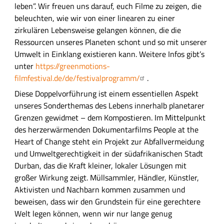
l
leben”. Wir freuen uns darauf, euch Filme zu zeigen, die
i
beleuchten, wie wir von einer linearen zu einer
c
zirkulären Lebensweise gelangen können, die die
h
Ressourcen unseres Planeten schont und so mit unserer
e
Umwelt in Einklang existieren kann. Weitere Infos gibt’s
B
unter
https://greenmotions-
e
filmfestival.de/de/festivalprogramm/
.
s
Diese Doppelvorführung ist einem essentiellen Aspekt
c
unseres Sonderthemas des Lebens innerhalb planetarer
h
Grenzen gewidmet – dem Kompostieren. Im Mittelpunkt
r
des herzerwärmenden Dokumentarfilms People at the
e
Heart of Change steht ein Projekt zur Abfallvermeidung
i
und Umweltgerechtigkeit in der südafrikanischen Stadt
b
Durban, das die Kraft kleiner, lokaler Lösungen mit
u
großer Wirkung zeigt. Müllsammler, Händler, Künstler,
n
Aktivisten und Nachbarn kommen zusammen und
g
beweisen, dass wir den Grundstein für eine gerechtere
Welt legen können, wenn wir nur lange genug