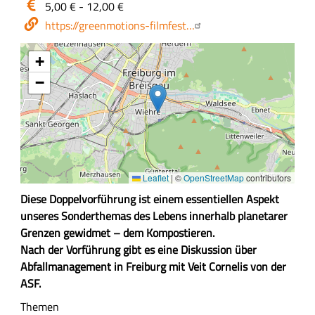
Eintritt
5,00 € - 12,00 €
/
Webseite
https://greenmotions-filmfest…
Kosten
+
−
Leaflet
|
©
OpenStreetMap
contributors
Z
Diese Doppelvorführung ist einem essentiellen Aspekt
u
unseres Sonderthemas des Lebens innerhalb planetarer
s
Grenzen gewidmet – dem Kompostieren.
a
Nach der Vorführung gibt es eine Diskussion über
m
Abfallmanagement in Freiburg mit Veit Cornelis von der
m
ASF.
e
Themen