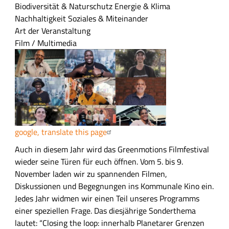
n
Biodiversität & Naturschutz
Energie & Klima
f
Nachhaltigkeit
Soziales & Miteinander
a
Art der Veranstaltung
s
Film / Multimedia
s
u
n
g
google, translate this page
A
Auch in diesem Jahr wird das Greenmotions Filmfestival
u
wieder seine Türen für euch öffnen. Vom 5. bis 9.
s
November laden wir zu spannenden Filmen,
f
Diskussionen und Begegnungen ins Kommunale Kino ein.
ü
Jedes Jahr widmen wir einen Teil unseres Programms
h
einer speziellen Frage. Das diesjährige Sonderthema
r
lautet: “Closing the loop: innerhalb Planetarer Grenzen