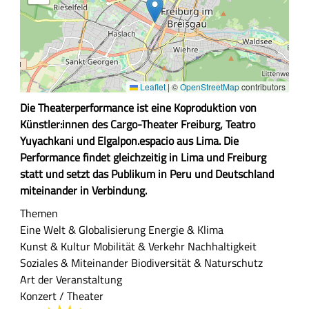
Leaflet
|
©
OpenStreetMap
contributors
Z
Die Theaterperformance ist eine Koproduktion von
u
Künstler:innen des Cargo-Theater Freiburg, Teatro
s
Yuyachkani und Elgalpon.espacio aus Lima. Die
a
Performance findet gleichzeitig in Lima und Freiburg
m
statt und setzt das Publikum in Peru und Deutschland
m
miteinander in Verbindung.
e
Themen
n
Eine Welt & Globalisierung
Energie & Klima
f
Kunst & Kultur
Mobilität & Verkehr
Nachhaltigkeit
a
Soziales & Miteinander
Biodiversität & Naturschutz
s
Art der Veranstaltung
s
Konzert / Theater
u