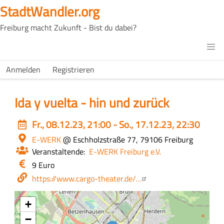
Direkt
StadtWandler.org
zum
Freiburg macht Zukunft - Bist du dabei?
Inhalt
H4C
Main
H4C
Anmelden
Registrieren
USER
menu
MENU
Ida y vuelta - hin und zurück
Event
Fr., 08.12.23, 21:00 - So., 17.12.23, 22:30
date
Ort
E-WERK
@ Eschholzstraße 77, 79106 Freiburg
Veranstaltende
E-WERK Freiburg e.V.
Eintritt
9 Euro
/
Webseite
https://www.cargo-theater.de/…
Kosten
+
−