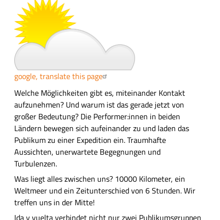
n
g
google, translate this page
A
Welche Möglichkeiten gibt es, miteinander Kontakt
u
aufzunehmen? Und warum ist das gerade jetzt von
s
großer Bedeutung? Die Performer:innen in beiden
f
Ländern bewegen sich aufeinander zu und laden das
ü
Publikum zu einer Expedition ein. Traumhafte
h
Aussichten, unerwartete Begegnungen und
r
Turbulenzen.
l
Was liegt alles zwischen uns? 10000 Kilometer, ein
i
Weltmeer und ein Zeitunterschied von 6 Stunden. Wir
c
treffen uns in der Mitte!
h
Ida y vuelta verbindet nicht nur zwei Publikumsgruppen