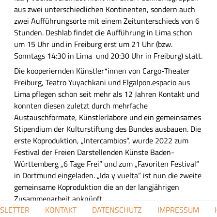
e
aus zwei unterschiedlichen Kontinenten, sondern auch
B
zwei Aufführungsorte mit einem Zeitunterschieds von 6
e
Stunden. Deshlab findet die Aufführung in Lima schon
s
um 15 Uhr und in Freiburg erst um 21 Uhr (bzw.
c
Sonntags 14:30 in Lima und 20:30 Uhr in Freiburg) statt.
h
Die kooperiernden Künstler*innen von Cargo-Theater
r
Freiburg, Teatro Yuyachkani und Elgalpon.espacio aus
e
Lima pflegen schon seit mehr als 12 Jahren Kontakt und
i
konnten diesen zuletzt durch mehrfache
b
Austauschformate, Künstlerlabore und ein gemeinsames
u
Stipendium der Kulturstiftung des Bundes ausbauen. Die
n
erste Koproduktion, „Intercambios“, wurde 2022 zum
g
Festival der Freien Darstellenden Künste Baden-
Württemberg „6 Tage Frei“ und zum „Favoriten Festival“
in Dortmund eingeladen. „Ida y vuelta“ ist nun die zweite
gemeinsame Koproduktion die an der langjährigen
Zusammenarbeit anknüpft.
FUSSZEILENMENÜ
SLETTER
KONTAKT
DATENSCHUTZ
IMPRESSUM