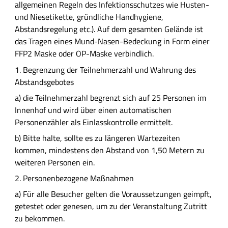
e
allgemeinen Regeln des Infektionsschutzes wie Husten-
s
und Niesetikette, gründliche Handhygiene,
c
Abstandsregelung etc.). Auf dem gesamten Gelände ist
h
das Tragen eines Mund-Nasen-Bedeckung in Form einer
r
FFP2 Maske oder OP-Maske verbindlich.
e
1. Begrenzung der Teilnehmerzahl und Wahrung des
i
Abstandsgebotes
b
a) die Teilnehmerzahl begrenzt sich auf 25 Personen im
u
Innenhof und wird über einen automatischen
n
Personenzähler als Einlasskontrolle ermittelt.
g
b) Bitte halte, sollte es zu längeren Wartezeiten
kommen, mindestens den Abstand von 1,50 Metern zu
weiteren Personen ein.
2. Personenbezogene Maßnahmen
a) Für alle Besucher gelten die Voraussetzungen geimpft,
getestet oder genesen, um zu der Veranstaltung Zutritt
zu bekommen.