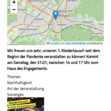
+
−
Leaflet
|
©
OpenStreetMap
contributors
Z
Wir freuen uns sehr, unseren 1. Kleidertausch seit dem
u
Beginn der Pandemie veranstalten zu können! Kommt
s
am Samstag, den 31.07, zwischen 14 und 17 Uhr zum
a
Haus des Engagements.
m
Themen
m
Nachhaltigkeit
e
Art der Veranstaltung
n
Sonstiges
f
a
s