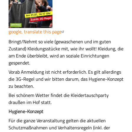
s
u
n
g
google, translate this page
A
Bringt/Nehmt so viele (gewaschenen und im guten
u
Zustand) Kleidungsstücke mit, wie ihr wollt! Kleidung, die
s
am Ende überbleibt, wird an soziale Einrichtungen
f
gespendet.
ü
Vorab Anmeldung ist nicht erforderlich. Es gilt allerdings
h
die 3G-Regel und wir bitten darum, das Hygiene-Konzept
r
zu beachten.
l
Bei schönem Wetter findet die Kleidertauschparty
i
draußen im Hof statt.
c
Hygiene-Konzept
h
e
Für die ganze Veranstaltung gelten die aktuellen
B
Schutzmaßnahmen und Verhaltensregeln (inkl. der