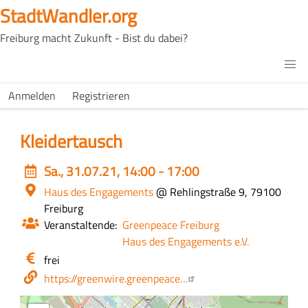
Direkt
StadtWandler.org
zum
Freiburg macht Zukunft - Bist du dabei?
Inhalt
H4C
Main
H4C
Anmelden
Registrieren
USER
menu
MENU
Kleidertausch
Event
Sa., 31.07.21, 14:00 - 17:00
date
Ort
Haus des Engagements
@ Rehlingstraße 9, 79100
Freiburg
Veranstaltende
Greenpeace Freiburg
Haus des Engagements e.V.
Eintritt
frei
/
Webseite
https://greenwire.greenpeace…
Kosten