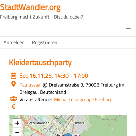
Direkt
StadtWandler.org
zum
Freiburg macht Zukunft - Bist du dabei?
Inhalt
H4C
Main
H4C
Anmelden
Registrieren
USER
menu
MENU
Kleidertauschparty
Event
So., 16.11.25, 14:30 - 17:00
date
Ort
Paulussaal
@ Dreisamstraße 3, 79098 Freiburg im
Breisgau, Deutschland
Veranstaltende
Micha-Lokalgruppe Freiburg
Eintritt
-
/
Kosten
+
−