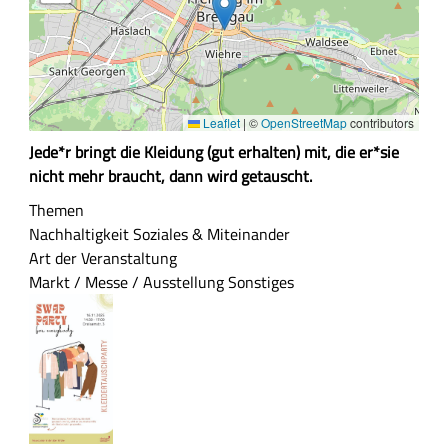
Leaflet
|
©
OpenStreetMap
contributors
Z
Jede*r bringt die Kleidung (gut erhalten) mit, die er*sie
u
nicht mehr braucht, dann wird getauscht.
s
Themen
a
Nachhaltigkeit
Soziales & Miteinander
m
Art der Veranstaltung
m
Markt / Messe / Ausstellung
Sonstiges
e
n
f
a
s
s
u