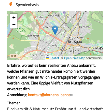
Eintritt
Spendenbasis
/
Kosten
+
−
Leaflet
|
©
OpenStreetMap
contributors
Z
Erfahre, worauf es beim resilienten Anbau ankommt,
u
welche Pflanzen gut miteinander kombiniert werden
s
können und wie im Wildnis-Ertragsgarten vorgegangen
a
werden kann. Eine üppige Vielfalt von Nutzpflanzen
m
erwartet dich.
m
Anmeldung:
kontakt@dornensilber.de
e
Themen
n
Biodiversität & Naturschutz
Ernährung & Landwirtschaft