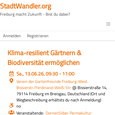
Direkt
StadtWandler.org
zum
Freiburg macht Zukunft - Bist du dabei?
Inhalt
H4C
Main
H4C
Anmelden
Registrieren
USER
menu
MENU
Klima-resilient Gärtnern &
Biodiversität ermöglichen
Event
Sa., 13.06.26, 09:30 - 11:00
date
Ort
Verein der Gartenfreunde Freiburg-West.
Bissierstr./Ferdinand-Weiß-Str.
@ Bissierstraße 14,
79114 Freiburg im Breisgau, Deutschland
Zusätzliche
Ort und
Wegbeschreibung erhältsts du nach Anmeldung
Infos
Barrierefrei?
no
zum
Ort
Veranstaltende
DornenSilber Permakultur