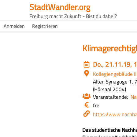
Direkt
StadtWandler.org
zum
H4C
Freiburg macht Zukunft - Bist du dabei?
Inhalt
Main
H4C
Anmelden
Registrieren
USER
menu
MENU
Klimagerechtig
Event
Do., 21.11.19, 
date
Ort
Kollegiengebäude II
Alten Synagoge 1, 
Zusätzliche
Hörsaal 2004
Infos
Veranstaltende
Na
zum
Eintritt
frei
Ort
/
Webseite
https://www.nachha
Kosten
Z
Das studentische Nachha