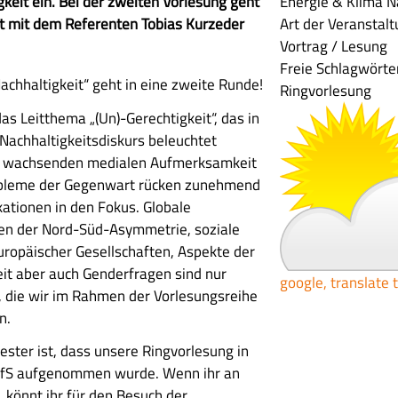
keit ein. Bei der zweiten Vorlesung geht
Energie & Klima
N
t mit dem Referenten Tobias Kurzeder
Art der Veranstal
Vortrag / Lesung
Freie Schlagwörte
chhaltigkeit“ geht in eine zweite Runde!
Ringvorlesung
as Leitthema „(Un)-Gerechtigkeit“, das in
Nachhaltigkeitsdiskurs beleuchtet
er wachsenden medialen Aufmerksamkeit
robleme der Gegenwart rücken zunehmend
kationen in den Fokus. Globale
en der Nord-Süd-Asymmetrie, soziale
ropäischer Gesellschaften, Aspekte der
it aber auch Genderfragen sind nur
google, translate 
, die wir im Rahmen der Vorlesungsreihe
n.
ster ist, dass unsere Ringvorlesung in
fS aufgenommen wurde. Wenn ihr an
, könnt ihr für den Besuch der