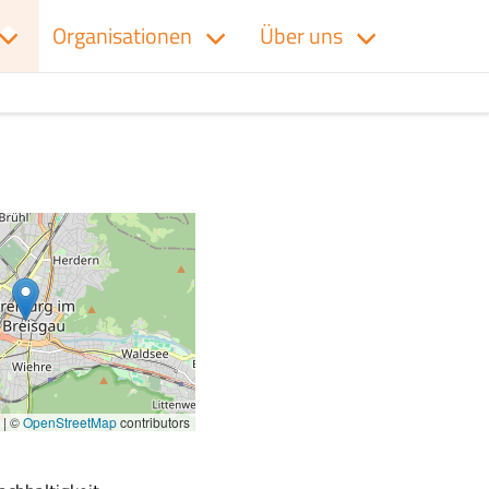
Organisationen
Über uns
|
©
OpenStreetMap
contributors