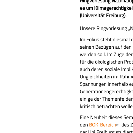
u
Ringvorlesung Nachhaltig
s
es um Klimagerechtigkei
a
(Universität Freiburg).
m
A
Unsere Ringvorlesung „Na
m
u
e
Im Fokus steht diesmal d
s
n
seinen Bezügen auf den 
f
f
werden soll. Im Zuge d
ü
a
für die ökologischen P
h
s
auch deren soziale Impli
r
s
Ungleichheiten im Rahm
l
u
Spannungen innerhalb eu
i
n
Generationengerechtigke
c
g
einige der Themenfelder
h
kritisch betrachten wolle
e
B
Eine Neuheit dieses Seme
e
den
BOK-Bereich
des Z
s
der Uni Freiburg studiert