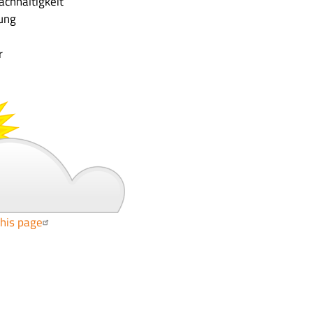
achhaltigkeit
tung
r
this page