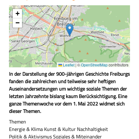
+
−
Leaflet
|
©
OpenStreetMap
contributors
Z
In der Darstellung der 900-jährigen Geschichte Freiburgs
u
fanden die zahlreichen und teilweise sehr heftigen
s
Auseinandersetzungen um wichtige soziale Themen der
a
letzten Jahrzehnte bislang kaum Berücksichtigung. Eine
m
ganze Themenwoche vor dem 1. Mai 2022 widmet sich
m
dieser Themen.
e
Themen
n
Energie & Klima
Kunst & Kultur
Nachhaltigkeit
f
Politik & Aktivismus
Soziales & Miteinander