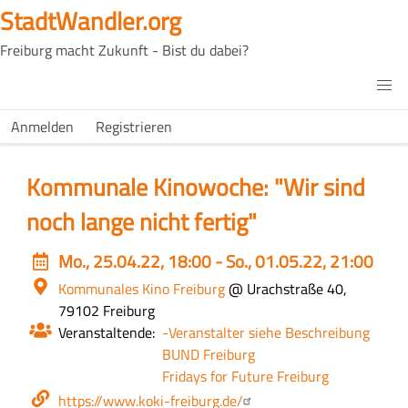
Direkt
StadtWandler.org
zum
Freiburg macht Zukunft - Bist du dabei?
Inhalt
H4C
Main
H4C
Anmelden
Registrieren
USER
menu
MENU
Kommunale Kinowoche: "Wir sind
noch lange nicht fertig"
Event
Mo., 25.04.22, 18:00 - So., 01.05.22, 21:00
date
Ort
Kommunales Kino Freiburg
@ Urachstraße 40,
79102 Freiburg
Veranstaltende
-Veranstalter siehe Beschreibung
BUND Freiburg
Fridays for Future Freiburg
Webseite
https://www.koki-freiburg.de/