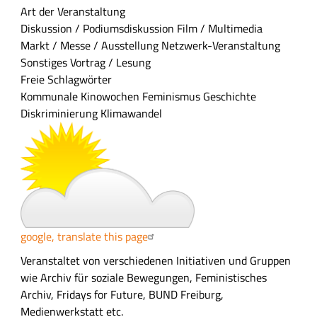
a
Art der Veranstaltung
s
Diskussion / Podiumsdiskussion
Film / Multimedia
s
Markt / Messe / Ausstellung
Netzwerk-Veranstaltung
u
Sonstiges
Vortrag / Lesung
n
Freie Schlagwörter
g
Kommunale Kinowochen
Feminismus
Geschichte
Diskriminierung
Klimawandel
google, translate this page
A
Veranstaltet von verschiedenen Initiativen und Gruppen
u
wie Archiv für soziale Bewegungen, Feministisches
s
Archiv, Fridays for Future, BUND Freiburg,
f
Medienwerkstatt etc.