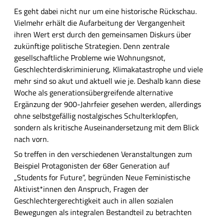
ü
Es geht dabei nicht nur um eine historische Rückschau.
h
Vielmehr erhält die Aufarbeitung der Vergangenheit
r
ihren Wert erst durch den gemeinsamen Diskurs über
l
zukünftige politische Strategien. Denn zentrale
i
gesellschaftliche Probleme wie Wohnungsnot,
c
Geschlechterdiskriminierung, Klimakatastrophe und viele
h
mehr sind so akut und aktuell wie je. Deshalb kann diese
e
Woche als generationsübergreifende alternative
B
Ergänzung der 900-Jahrfeier gesehen werden, allerdings
e
ohne selbstgefällig nostalgisches Schulterklopfen,
s
sondern als kritische Auseinandersetzung mit dem Blick
c
nach vorn.
h
So treffen in den verschiedenen Veranstaltungen zum
r
Beispiel Protagonisten der 68er Generation auf
e
„Students for Future“, begründen Neue Feministische
i
Aktivist*innen den Anspruch, Fragen der
b
Geschlechtergerechtigkeit auch in allen sozialen
u
Bewegungen als integralen Bestandteil zu betrachten
n