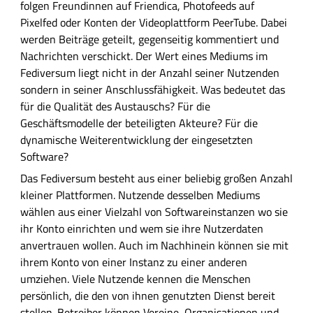
ü
folgen Freundinnen auf Friendica, Photofeeds auf
h
Pixelfed oder Konten der Videoplattform PeerTube. Dabei
r
werden Beiträge geteilt, gegenseitig kommentiert und
l
Nachrichten verschickt. Der Wert eines Mediums im
i
Fediversum liegt nicht in der Anzahl seiner Nutzenden
c
sonder
n
in seiner Anschlussfähigkeit. Was bedeutet das
h
für die Qualität des Austauschs? Für die
e
Geschäftsmodelle der
b
eteiligten Akteure? Für die
B
dynamische Weiterentwicklung der eingesetzten
e
Software?
s
Das Fediversum besteht aus einer beliebig großen Anzahl
c
kleiner Plattformen. Nutzende desselben Mediums
h
wählen aus einer Vielzahl von Softwareinstanzen wo sie
r
ihr Konto einrichten und wem sie ihre Nutzerdaten
e
anvertrauen wollen. Auch im Nachhinein können sie mit
i
ihrem Konto von einer Instanz zu einer anderen
b
umziehen. Viele Nutzende kennen die Menschen
u
persönlich, die den von ihnen genutzten Dienst bereit
n
stellen. Betreiber können Vereine, Organisationen und