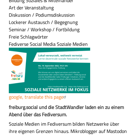
Bildung
Soziales & Miteinander
n
Art der Veranstaltung
f
Diskussion / Podiumsdiskussion
a
Lockerer Austausch / Begegnung
s
Seminar / Workshop / Fortbildung
s
Freie Schlagwörter
u
Fediverse
Social Media
Soziale Medien
n
g
google, translate this page
A
freiburg.social und die StadtWandler laden ein zu einem
u
Abend über das Fediversum.
s
Soziale Medien im Fediversum bilden Netzwerke über
f
ihre eigenen Grenzen hinaus. Mikroblogger auf Mastodon