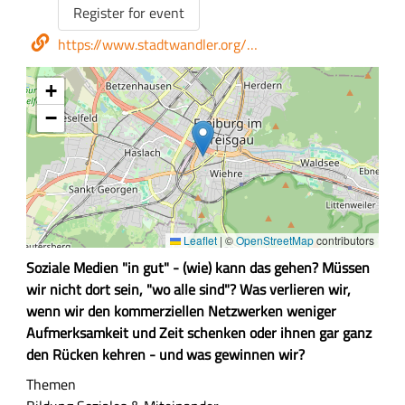
/
Event
Register for event
Kosten
registration
Webseite
https://www.stadtwandler.org/…
webform
+
−
Leaflet
|
©
OpenStreetMap
contributors
Z
Soziale Medien "in gut" - (wie) kann das gehen? Müssen
u
wir nicht dort sein, "wo alle sind"? Was verlieren wir,
s
wenn wir den kommerziellen Netzwerken weniger
a
Aufmerksamkeit und Zeit schenken oder ihnen gar ganz
m
den Rücken kehren - und was gewinnen wir?
m
Themen
e