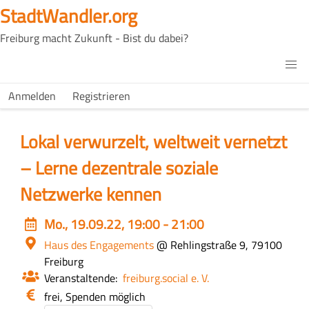
Direkt
StadtWandler.org
zum
Freiburg macht Zukunft - Bist du dabei?
Inhalt
H4C
Main
H4C
Anmelden
Registrieren
USER
menu
MENU
Lokal verwurzelt, weltweit vernetzt
– Lerne dezentrale soziale
Netzwerke kennen
Event
Mo., 19.09.22, 19:00 - 21:00
date
Ort
Haus des Engagements
@ Rehlingstraße 9, 79100
Freiburg
Veranstaltende
freiburg.social e. V.
Eintritt
frei, Spenden möglich