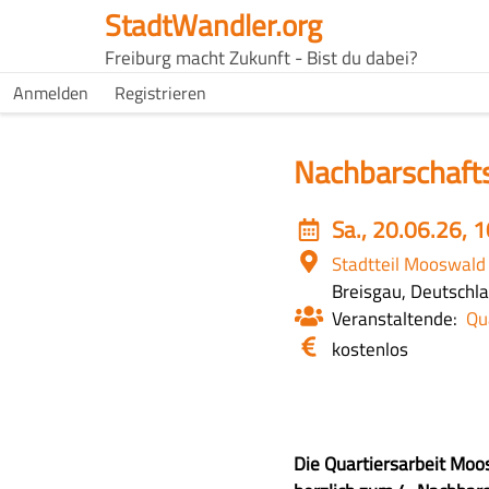
Direkt
StadtWandler.org
zum
H4C
Freiburg macht Zukunft - Bist du dabei?
Inhalt
Main
H4C
Anmelden
Registrieren
USER
menu
MENU
Nachbarschaft
Event
Sa., 20.06.26, 
date
Ort
Stadtteil Mooswald
Breisgau, Deutschl
Veranstaltende
Qu
Eintritt
kostenlos
/
Kosten
Z
Die Quartiersarbeit Moo