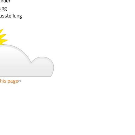
ander
tung
usstellung
this page