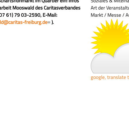
chaftsflohmarkt im Quartier ein! Infos
Soziales & Mitein
rsarbeit Mooswald des Caritasverbandes
Art der Veranstal
 (07 61) 79 03-2590, E-Mail:
Markt / Messe / A
ld@caritas-freiburg.de
).
google, translate 