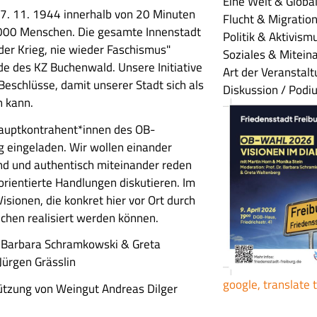
Eine Welt & Global
27. 11. 1944 innerhalb von 20 Minuten
Flucht & Migratio
00 Menschen. Die gesamte Innenstadt
Politik & Aktivism
der Krieg, nie wieder Faschismus"
Soziales & Mitein
e des KZ Buchenwald. Unsere Initiative
Art der Veranstal
 Beschlüsse, damit unserer Stadt sich als
Diskussion / Podi
ln kann.
Hauptkontrahent*innen des OB-
 eingeladen.
Wir wollen einander
d und authentisch miteinander reden
ientierte Handlungen diskutieren. Im
sionen, die konkret hier vor Ort durch
lichen realisiert werden können.
in Barbara Schramkowski & Greta
ürgen Grässlin
google, translate 
tützung von Weingut Andreas Dilger