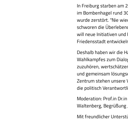
u
A
In Freiburg starben am 
s
u
im Bombenhagel rund 30
a
s
wurde zerstört. "Nie wie
m
f
schworen die Überlebend
m
ü
will neue Initiativen und
e
h
Friedensstadt entwicke
n
r
f
Deshalb haben wir die 
l
a
Wahlkampfes zum Dialog
i
s
zuzuhören, wertschätzen
c
s
und gemeinsam lösungsor
h
u
Zentrum stehen unsere Vi
e
n
die politisch Verantwort
B
g
e
Moderation: Prof.in Dr.
s
Waltenberg, Begrüßung J
c
Mit freundlicher Unters
h
r