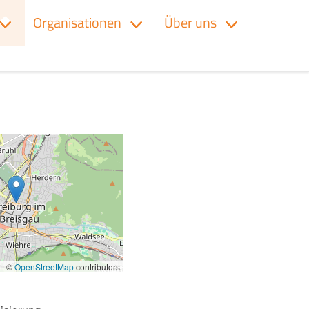
Organisationen
Über uns
|
©
OpenStreetMap
contributors