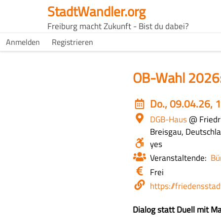
Direkt
StadtWandler.org
zum
H4C
Freiburg macht Zukunft - Bist du dabei?
Inhalt
Main
H4C
Anmelden
Registrieren
USER
menu
MENU
OB-Wahl 2026: 
Event
Do., 09.04.26, 
date
Ort
DGB-Haus
@ Friedr
Breisgau, Deutschl
Barrierefrei?
yes
Veranstaltende
Bü
Eintritt
Frei
/
Webseite
https://friedensstad
Kosten
Z
Dialog statt Duell mit M