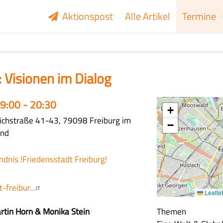
Aktionspost
Alle Artikel
Termine
Visionen im Dialog
19:00 - 20:30
+
ichstraße 41-43, 79098 Freiburg im
−
and
ndnis !Friedensstadt Freiburg!
t-freibur…
Leaflet
artin Horn & Monika Stein
Themen