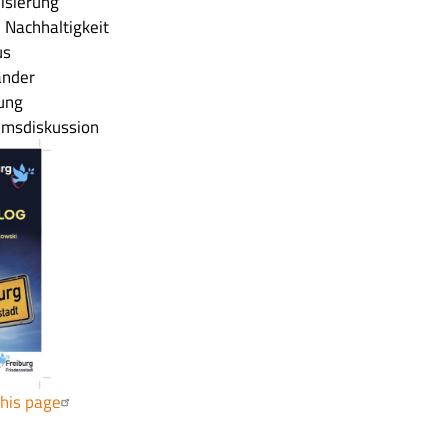
isierung
n
Nachhaltigkeit
us
ander
tung
umsdiskussion
this page