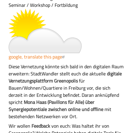
a
Seminar / Workshop / Fortbildung
s
s
u
n
g
google, translate this page
A
Diese Vernetzung könnte sich bald in den digitalen Raum
u
erweitern: StadtWandler stellt euch die aktuelle
digitale
s
Vernetzungsplattform Greenopolis
für
f
Bauen/Wohnen/Quartiere in Freiburg vor, die sich
ü
derzeit in der Entwicklung befindet. Daran anknüpfend
h
spricht
Mona Haas (Pavillons für Alle) über
r
Synergiepotentiale zwischen online und offline
mit
l
bestehenden Netzwerken vor Ort.
i
Wir wollen
Feedback
von euch: Was haltet ihr von
c
Greenopolis? Welche Potenziale haben digitale Tools für