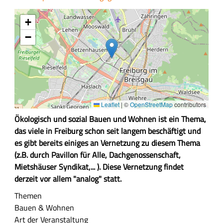
+
−
Leaflet
|
©
OpenStreetMap
contributors
Z
Ökologisch und sozial Bauen und Wohnen ist ein Thema,
u
das viele in Freiburg schon seit langem beschäftigt und
s
es gibt bereits einiges an Vernetzung zu diesem Thema
a
(z.B. durch Pavillon für Alle, Dachgenossenschaft,
m
Mietshäuser Syndikat,... ). Diese Vernetzung findet
m
derzeit vor allem "analog" statt.
e
Themen
n
Bauen & Wohnen
f
Art der Veranstaltung