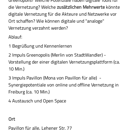
h
die Vernetzung? Welche
zusätzlichen Mehrwerte
könnte
e
digitale Vernetzung für die Akteure und Netzwerke vor
B
Ort schaffen? Wie können digitale und "analoge"
e
Vernetzung verzahnt werden?
s
Ablauf:
c
1 Begrüßung und Kennenlernen
h
r
2 Impuls Greenopolis (Merlin von StadtWandler) -
e
Vorstellung der einer digitalen Vernetzungsplattform (ca.
i
10 Min.)
b
3 Impuls Pavillon (Mona von Pavillon für alle) -
u
Synergiepotentiale von online und offline Vernetzung in
n
Freiburg (ca. 10 Min.)
g
4 Austausch und Open Space
Ort
Pavillon für alle, Lehener Str. 77