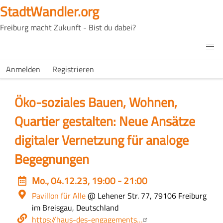
Direkt
StadtWandler.org
zum
Freiburg macht Zukunft - Bist du dabei?
Inhalt
H4C
Main
H4C
Anmelden
Registrieren
USER
menu
MENU
Öko-soziales Bauen, Wohnen,
Quartier gestalten: Neue Ansätze
digitaler Vernetzung für analoge
Begegnungen
Event
Mo., 04.12.23, 19:00 - 21:00
date
Ort
Pavillon für Alle
@ Lehener Str. 77, 79106 Freiburg
im Breisgau, Deutschland
Webseite
https://haus-des-engagements…