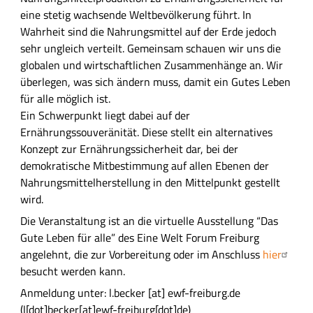
ü
eine stetig wachsende Weltbevölkerung führt. In
h
Wahrheit sind die Nahrungsmittel auf der Erde jedoch
r
sehr ungleich verteilt. Gemeinsam schauen wir uns die
l
globalen und wirtschaftlichen Zusammenhänge an. Wir
i
überlegen, was sich ändern muss, damit ein Gutes Leben
c
für alle möglich ist.
h
Ein Schwerpunkt liegt dabei auf der
e
Ernährungssouveränität. Diese stellt ein alternatives
B
Konzept zur Ernährungssicherheit dar, bei der
e
demokratische Mitbestimmung auf allen Ebenen der
s
Nahrungsmittelherstellung in den Mittelpunkt gestellt
c
wird.
h
Die Veranstaltung ist an die virtuelle Ausstellung “Das
r
Gute Leben für alle” des Eine Welt Forum Freiburg
e
angelehnt, die zur Vorbereitung oder im Anschluss
hier
i
besucht werden kann.
b
Anmeldung unter:
l.becker
[at]
ewf-freiburg.de
u
(l[dot]becker[at]ewf-freiburg[dot]de)
n