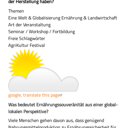
a
der Herstellung haben?
m
Themen
m
Eine Welt & Globalisierung
Ernährung & Landwirtschaft
e
Art der Veranstaltung
n
Seminar / Workshop / Fortbildung
f
Freie Schlagwörter
a
AgriKultur Festival
s
s
u
n
g
google, translate this page
A
Was bedeutet Ernährungssouveränität aus einer global-
u
lokalen Perspektive?
s
Viele Menschen gehen davon aus, dass genügend
f
Nahrungsmittelproduktion zu Ernährungssicherheit für