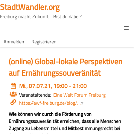
Direkt
StadtWandler.org
zum
Freiburg macht Zukunft - Bist du dabei?
Inhalt
H4C
Main
H4C
Anmelden
Registrieren
USER
menu
MENU
(online) Global-lokale Perspektiven
auf Ernährungssouveränität
Event
Mi., 07.07.21, 19:00 - 21:00
date
Veranstaltende
Eine Welt Forum Freiburg
Webseite
https://ewf-freiburg.de/blog/…
Z
Wie können wir durch die Förderung von
u
Ernährungssouveränität erreichen, dass alle Menschen
s
Zugang zu Lebensmittel und Mitbestimmungsrecht bei