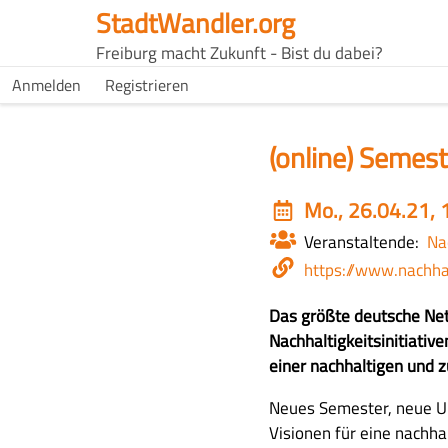
Direkt
StadtWandler.org
zum
H4C
Freiburg macht Zukunft - Bist du dabei?
Inhalt
Main
H4C
Anmelden
Registrieren
USER
menu
MENU
(online) Semes
Event
Mo., 26.04.21, 
date
Veranstaltende
Na
Webseite
https://www.nachha
Z
Das größte deutsche Net
u
Nachhaltigkeitsinitiativ
s
einer nachhaltigen und z
a
A
Neues Semester, neue U
m
u
Visionen für eine nachha
m