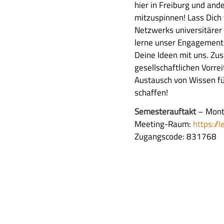
s
hier in Freiburg und an
e
f
mitzuspinnen! Lass Dich
n
ü
Netzwerks universitärer N
f
h
lerne unser Engagement 
a
r
Deine Ideen mit uns. Zu
s
l
gesellschaftlichen Vorre
s
i
Austausch von Wissen fü
u
c
schaffen!
n
h
g
Semesterauftakt
– Monta
e
Meeting-Raum:
https://
B
Zugangscode: 831768
e
s
c
h
r
e
i