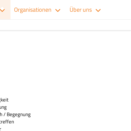
Organisationen
Über uns
keit
tung
ch / Begegnung
treffen
r