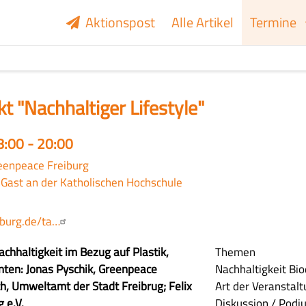
Aktionspost
Alle Artikel
Termine
t "Nachhaltiger Lifestyle"
8:00 - 20:00
eenpeace Freiburg
 Gast an der Katholischen Hochschule
iburg.de/ta…
achhaltigkeit im Bezug auf Plastik,
Themen
nten: Jonas Pyschik, Greenpeace
Nachhaltigkeit
Bio
h, Umweltamt der Stadt Freibrug; Felix
Art der Veranstal
 e.V.
Diskussion / Podi