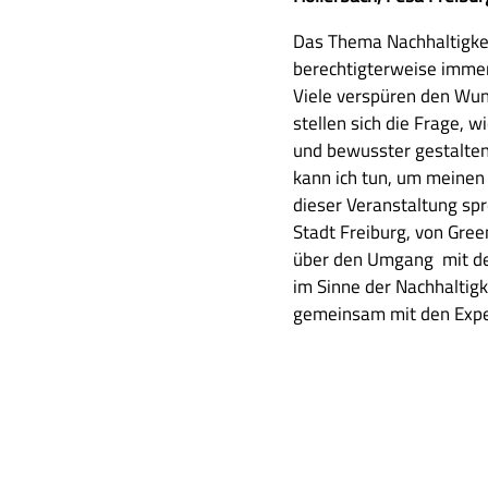
m
A
Das Thema Nachhaltigkei
m
u
berechtigterweise immer
e
s
Viele verspüren den Wun
n
f
stellen sich die Frage, 
f
ü
und bewusster gestalten
a
h
kann ich tun, um meinen 
s
r
dieser Veranstaltung s
s
l
Stadt Freiburg, von Gree
u
i
über den Umgang mit de
n
c
im Sinne der Nachhaltigk
g
h
gemeinsam mit den Exper
e
B
e
s
c
h