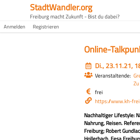
Direkt
StadtWandler.org
zum
H4C
Freiburg macht Zukunft - Bist du dabei?
Inhalt
Main
H4C
Anmelden
Registrieren
USER
menu
MENU
Online-Talkpunk
Event
Di., 23.11.21, 1
date
Veranstaltende
Gr
Zu
Eintritt
frei
/
Webseite
https://www.kh-fre
Kosten
Z
Nachhaltiger Lifestyle: N
u
Nahrung, Reisen. Refere
s
Freiburg; Robert Gundlac
a
Hollerbach, Fesa Freiburg