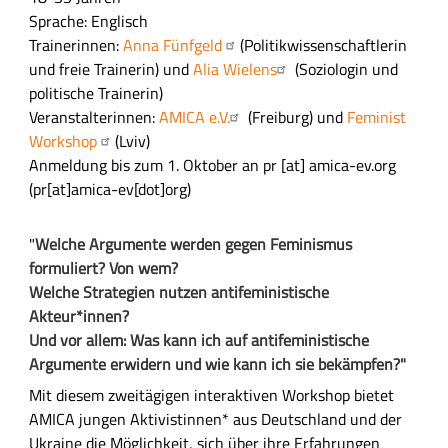
s
Sprache: Englisch
f
Trainerinnen:
Anna Fünfgeld
(Politikwissenschaftlerin
ü
und freie Trainerin) und
Alia Wielens
(Soziologin und
h
politische Trainerin)
r
Veranstalterinnen:
AMICA e.V.
(Freiburg) und
Feminist
l
Workshop
(Lviv)
i
Anmeldung bis zum 1. Oktober an
pr
[at]
amica-ev.org
c
(pr[at]amica-ev[dot]org)
h
e
"
Welche Argumente werden gegen Feminismus
B
formuliert? Von wem?
e
Welche Strategien nutzen antifeministische
s
Akteur*innen?
c
Und vor allem: Was kann ich auf antifeministische
h
Argumente erwidern und wie kann ich sie bekämpfen?"
r
Mit diesem zweitägigen interaktiven Workshop bietet
e
AMICA jungen Aktivistinnen* aus Deutschland und der
i
Ukraine die Möglichkeit, sich über ihre Erfahrungen