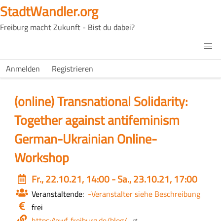
Direkt
StadtWandler.org
zum
Freiburg macht Zukunft - Bist du dabei?
Inhalt
H4C
Main
H4C
Anmelden
Registrieren
USER
menu
MENU
(online) Transnational Solidarity:
Together against antifeminism
German-Ukrainian Online-
Workshop
Event
Fr., 22.10.21, 14:00 - Sa., 23.10.21, 17:00
date
Veranstaltende
-Veranstalter siehe Beschreibung
Eintritt
frei
/
Webseite
https://ewf-freiburg.de/blog/…