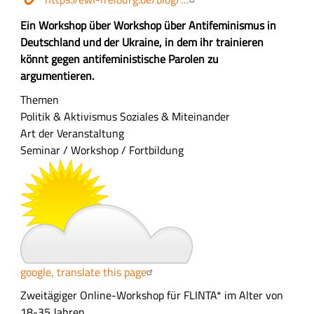
Kosten
Z
Ein Workshop über Workshop über Antifeminismus in
u
Deutschland und der Ukraine, in dem ihr trainieren
s
könnt gegen antifeministische Parolen zu
a
argumentieren.
m
Themen
m
Politik & Aktivismus
Soziales & Miteinander
e
Art der Veranstaltung
n
Seminar / Workshop / Fortbildung
f
a
s
s
u
n
g
google, translate this page
A
Zweitägiger Online-Workshop für FLINTA* im Alter von
u
18-35 Jahren