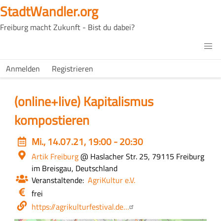
Direkt
StadtWandler.org
zum
Freiburg macht Zukunft - Bist du dabei?
Inhalt
H4C
Main
H4C
Anmelden
Registrieren
USER
menu
MENU
(online+live) Kapitalismus
kompostieren
Event
Mi., 14.07.21, 19:00 - 20:30
date
Ort
Artik Freiburg
@ Haslacher Str. 25, 79115 Freiburg
im Breisgau, Deutschland
Veranstaltende
AgriKultur e.V.
Eintritt
frei
/
Webseite
https://agrikulturfestival.de…
Kosten