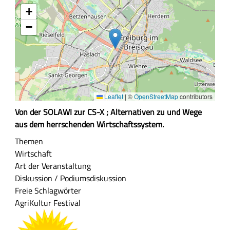
+
−
Leaflet
|
©
OpenStreetMap
contributors
Z
Von der SOLAWI zur CS-X ; Alternativen zu und Wege
u
aus dem herrschenden Wirtschaftssystem.
s
Themen
a
Wirtschaft
m
Art der Veranstaltung
m
Diskussion / Podiumsdiskussion
e
Freie Schlagwörter
n
AgriKultur Festival
f
a