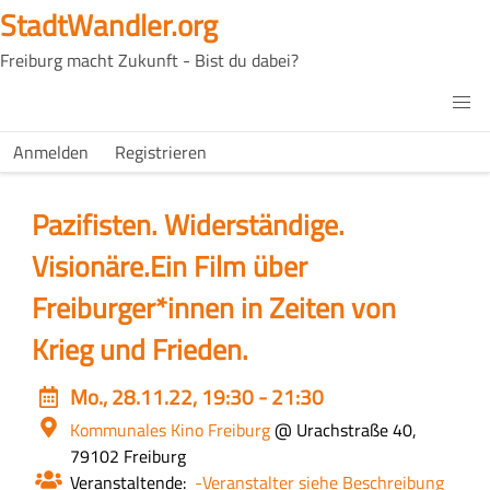
Direkt
StadtWandler.org
zum
Freiburg macht Zukunft - Bist du dabei?
Inhalt
H4C
Main
H4C
Anmelden
Registrieren
USER
menu
MENU
Pazifisten. Widerständige.
Visionäre.Ein Film über
Freiburger*innen in Zeiten von
Krieg und Frieden.
Event
Mo., 28.11.22, 19:30 - 21:30
date
Ort
Kommunales Kino Freiburg
@ Urachstraße 40,
79102 Freiburg
Veranstaltende
-Veranstalter siehe Beschreibung