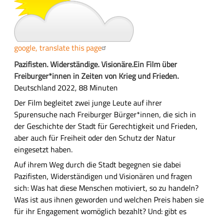
f
a
s
s
google, translate this page
u
n
A
Pazifisten. Widerständige. Visionäre.Ein Film über
g
u
Freiburger*innen in Zeiten von Krieg und Frieden.
s
Deutschland 2022, 88 Minuten
f
Der Film begleitet zwei junge Leute auf ihrer
ü
Spurensuche nach Freiburger Bürger*innen, die sich in
h
der Geschichte der Stadt für Gerechtigkeit und Frieden,
r
aber auch für Freiheit oder den Schutz der Natur
l
eingesetzt haben.
i
Auf ihrem Weg durch die Stadt begegnen sie dabei
c
Pazifisten, Widerständigen und Visionären und fragen
h
sich: Was hat diese Menschen motiviert, so zu handeln?
e
Was ist aus ihnen geworden und welchen Preis haben sie
B
für ihr Engagement womöglich bezahlt? Und: gibt es
e