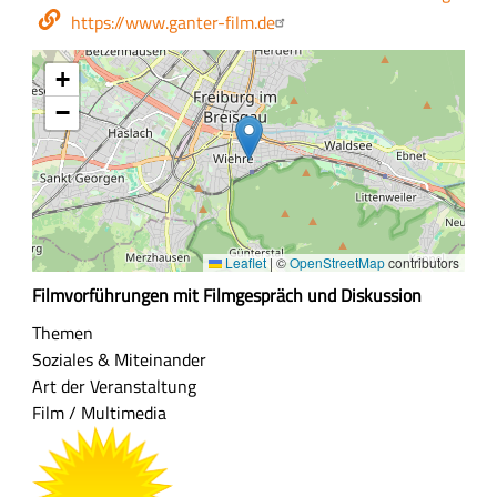
Webseite
https://www.ganter-film.de
+
−
Leaflet
|
©
OpenStreetMap
contributors
Z
Filmvorführungen mit Filmgespräch und Diskussion
u
Themen
s
Soziales & Miteinander
a
Art der Veranstaltung
m
Film / Multimedia
m
e
n