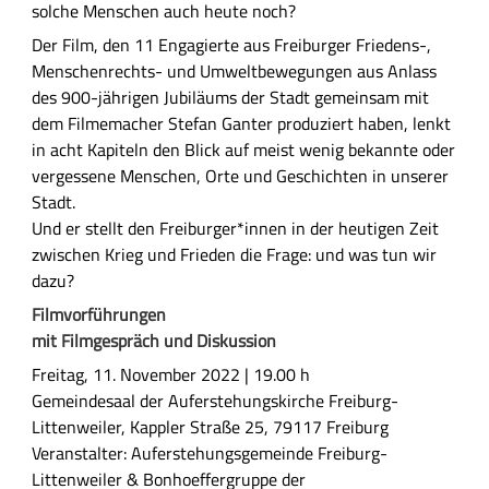
solche Menschen auch heute noch?
s
Der Film, den 11 Engagierte aus Freiburger Friedens-,
c
Menschenrechts- und Umweltbewegungen aus Anlass
h
des 900-jährigen Jubiläums der Stadt gemeinsam mit
r
dem Filmemacher Stefan Ganter produziert haben, lenkt
e
in acht Kapiteln den Blick auf meist wenig bekannte oder
i
vergessene Menschen, Orte und Geschichten in unserer
b
Stadt.
u
Und er stellt den Freiburger*innen in der heutigen Zeit
n
zwischen Krieg und Frieden die Frage: und was tun wir
g
dazu?
Filmvorführungen
mit Filmgespräch und Diskussion
Freitag, 11. November 2022 | 19.00 h
Gemeindesaal der Auferstehungskirche Freiburg-
Littenweiler, Kappler Straße 25, 79117 Freiburg
Veranstalter: Auferstehungsgemeinde Freiburg-
Littenweiler & Bonhoeffergruppe der