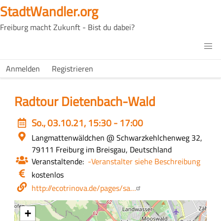
Direkt
StadtWandler.org
zum
Freiburg macht Zukunft - Bist du dabei?
Inhalt
H4C
Main
H4C
Anmelden
Registrieren
USER
menu
MENU
Radtour Dietenbach-Wald
Event
So., 03.10.21, 15:30 - 17:00
date
Ort
Langmattenwäldchen
@ Schwarzkehlchenweg 32,
79111 Freiburg im Breisgau, Deutschland
Veranstaltende
-Veranstalter siehe Beschreibung
Eintritt
kostenlos
/
Webseite
http://ecotrinova.de/pages/sa…
Kosten
+