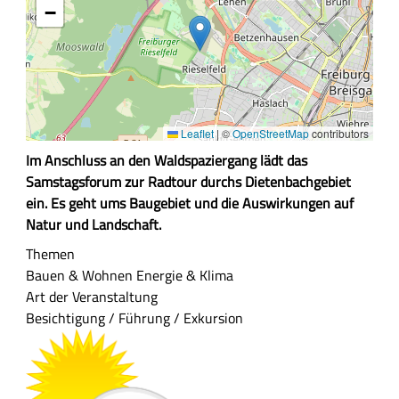
−
Leaflet
|
©
OpenStreetMap
contributors
Z
Im Anschluss an den Waldspaziergang lädt das
u
Samstagsforum zur Radtour durchs Dietenbachgebiet
s
ein. Es geht ums Baugebiet und die Auswirkungen auf
a
Natur und Landschaft.
m
Themen
m
Bauen & Wohnen
Energie & Klima
e
Art der Veranstaltung
n
Besichtigung / Führung / Exkursion
f
a
s
s